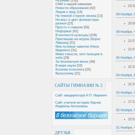
Резонанс
[130]
СМИ о нашей гимназии
23:3
Новости образования
[42]
Лицом к лицу
[14]
09 Ноября, 
На темной стороне звонка
[13]
На вкус и цвет фломастеры
20:5
разные
[23]
Просто о главном
[56]
Неформат
[42]
08 Ноября, 
В контексте культуры
[109]
Приглашаю на неурок (Борис
21:5
Лившиц)
[31]
Мои путевые заметки (Нина
21:0
Маринич)
[31]
Мимо смысла, зато пальцем в
05 Ноября, 
небо
[29]
За безопасную жизнь
[48]
В мире науки
[33]
22:1
Колонка психолога
[25]
Выпускнику
[21]
04 Ноября, 
21:3
САЙТЫ ГИМНАЗИИ № 2
03 Ноября, 
Сайт замдиректора Н.П. Маринич
17:1
Сайт учителя истории Ларчик
Людмилы Антоновны
02 Ноября, 
22:5
01 Ноября, 
ДРУЗЬЯ