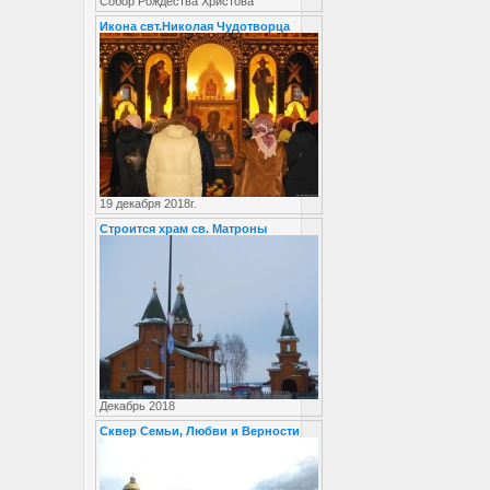
Собор Рождества Христова
Икона свт.Николая Чудотворца
19 декабря 2018г.
Строится храм св. Матроны
Декабрь 2018
Сквер Семьи, Любви и Верности