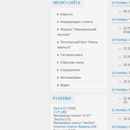
МЕНЮ САЙТА
21 Ноября, 
00:4
Новости
15 Ноября, 
Информация о газете
22:2
Журнал "Гимназический
(вид
вестник"
14 Ноября, 
Поэтический блог "Нитка
жемчуга"
21:3
Гостевая книга
21:0
Обратная связь
20:4
Спецпроекты
13 Ноября, 
Фотоальбомы
20:2
Видео
12 Ноября, 
РУБРИКИ
21:3
(0)
Лента.GY
[209]
11 Ноября, 
V.I.P.
[40]
Материалы газеты "V.I.P."
19:3
ЭкоОко
[72]
Материалы газеты "ЭкоОко"
Колонка Совета Лидеров
[19]
10 Ноября, 