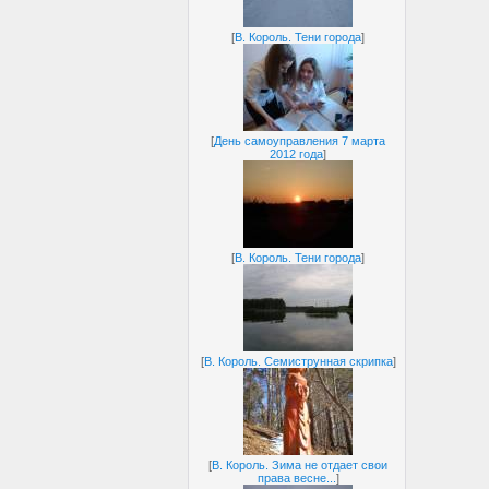
[
В. Король. Тени города
]
[
День самоуправления 7 марта
2012 года
]
[
В. Король. Тени города
]
[
В. Король. Семиструнная скрипка
]
[
В. Король. Зима не отдает свои
права весне...
]