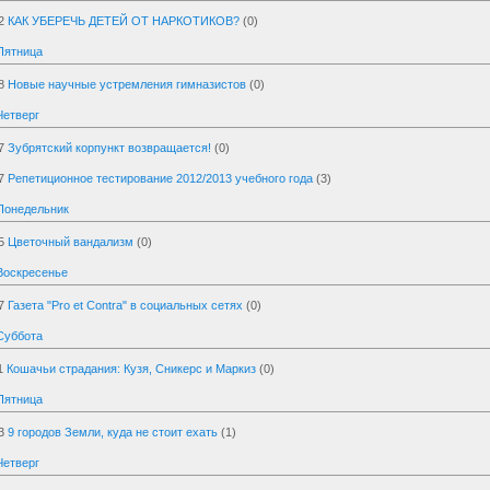
2
КАК УБЕРЕЧЬ ДЕТЕЙ ОТ НАРКОТИКОВ?
(0)
Пятница
8
Новые научные устремления гимназистов
(0)
Четверг
7
Зубрятский корпункт возвращается!
(0)
7
Репетиционное тестирование 2012/2013 учебного года
(3)
Понедельник
5
Цветочный вандализм
(0)
Воскресенье
7
Газета "Pro et Contra" в социальных сетях
(0)
Суббота
1
Кошачьи страдания: Кузя, Сникерс и Маркиз
(0)
Пятница
3
9 городов Земли, куда не стоит ехать
(1)
Четверг