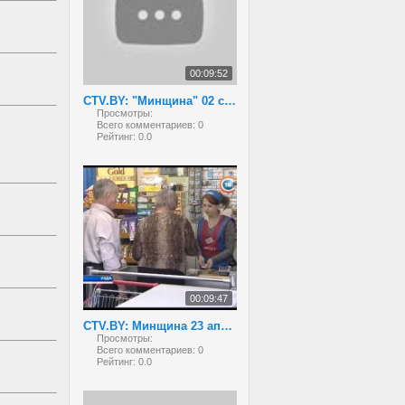
00:09:52
CTV.BY: "Минщина" 02 сентября 2013 года
Просмотры:
Всего комментариев:
0
Рейтинг:
0.0
00:09:47
CTV.BY: Минщина 23 апреля 2013
Просмотры:
Всего комментариев:
0
Рейтинг:
0.0