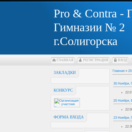
Pro & Contra -
Гимназии № 2
г.Солигорска
ГЛАВНАЯ
РЕГИСТРАЦИЯ
ВХОД
Главная
»
20
ЗАКЛАДКИ
30 Ноября, 
КОНКУРС
22:0
25 Ноября, 
22:0
ФОРМА ВХОДА
23 Ноября, 
22:3