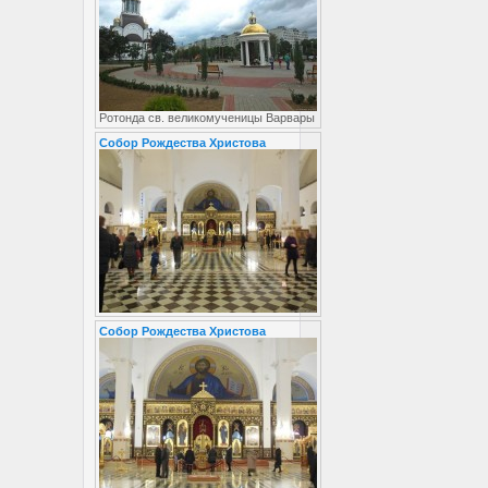
Ротонда св. великомученицы Варвары
Собор Рождества Христова
Собор Рождества Христова