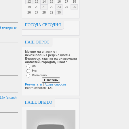
12
13
14
15
16
17
18
19
20
21
22
23
24
25
26
27
28
29
30
ПОГОДА СЕГОДНЯ
й-пожарных
НАШ ОПРОС
Можно ли спасти от
исчезновен­ия редкие цветы
Беларуси, сделав их символами
областей, городов, школ?
Да
Нет
Возможно
Результаты
|
Архив опросов
Всего ответов:
121
12» (видео)
НАШЕ ВИДЕО