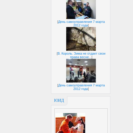
[
День самоуправления 7 марта
2012 года
]
[
В. Король. Зима не отдает свои
права весне...
]
[
День самоуправления 7 марта
2012 года
]
ЮИД