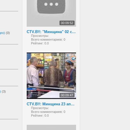
00:09:52
CTV.BY: "Минщина" 02 сентября 2013 года
део)
(0)
Просмотры:
Всего комментариев:
0
Рейтинг:
0.0
)
(3)
00:09:47
CTV.BY: Минщина 23 апреля 2013
Просмотры:
Всего комментариев:
0
Рейтинг:
0.0