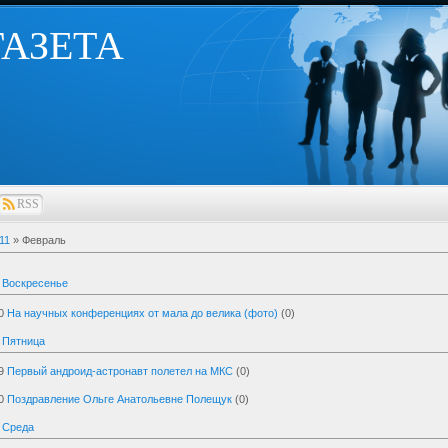
 ГАЗЕТА
RSS
11
»
Февраль
 Воскресенье
0
На научных конференциях от мала до велика (фото)
(0)
 Пятница
9
Первый андроид-астронавт полетел на МКС
(0)
0
Поздравление Ольге Анатольевне Полещук
(0)
 Среда