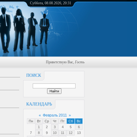
Суббота, 08.08.2026, 20:31
Приветствую Вас
,
Гость
ПОИСК
КАЛЕНДАРЬ
«
Февраль 2011
»
Пн
Вт
Ср
Чт
Пт
Сб
Вс
1
2
3
4
5
6
7
8
9
10
11
12
13