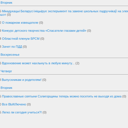
 Вторник
5
Мінадукацыі Беларусі ініцыіруе эксперымент па замене школьных падручнікаў на эл
ншэт
(0)
2
О пожарном извещателе
(0)
9
Конкурс детского творчества «Спасатели глазами детей»
(0)
4
Областной пленум БРСМ
(0)
8
Зачет по ПДД
(0)
 Воскресенье
6
Вдохновение может нахлынуть в любую минуту...
(2)
 Четверг
8
Выпускникам и родителям!
(0)
 Вторник
5
Православные святыни Солигорщины теперь можно посетить не выходя из дома
(0)
0
Все ВЫКЛючено
(0)
5
Легко ли сегодня учиться?!
(0)