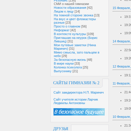
Резонанс
[130]
СМИ о нашей гимназии
Новости образования
[42]
15 Февраля,
Лицом к лицу
[14]
На темной стороне звонка
[13]
19:3
На вкус и цвет фломастеры
разные
[23]
19:2
Просто о главном
[56]
Неформат
[42]
19:0
В контексте культуры
[109]
Приглашаю на неурок (Борис
14 Февраля
Лившиц)
[31]
Мои путевые заметки (Нина
Маринич)
[31]
22:5
Мимо смысла, зато пальцем в
небо
[29]
19:2
За безопасную жизнь
[48]
В мире науки
[33]
12 Февраля,
Колонка психолога
[25]
Выпускнику
[21]
19:1
САЙТЫ ГИМНАЗИИ № 2
11 Февраля,
21:4
Сайт замдиректора Н.П. Маринич
Сайт учителя истории Ларчик
19:2
Людмилы Антоновны
19:0
10 Февраля,
21:3
ДРУЗЬЯ