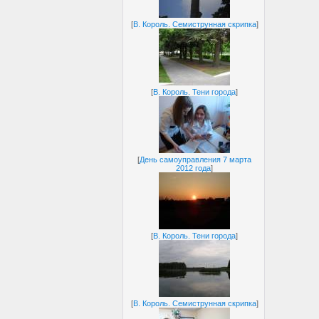
[
В. Король. Семиструнная скрипка
]
[
В. Король. Тени города
]
[
День самоуправления 7 марта
2012 года
]
[
В. Король. Тени города
]
[
В. Король. Семиструнная скрипка
]