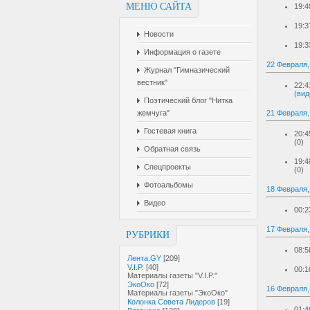
МЕНЮ САЙТА
19:4
19:3
Новости
19:3
Информация о газете
22 Февраля,
Журнал "Гимназический
вестник"
22:4
(вид
Поэтический блог "Нитка
21 Февраля
жемчуга"
Гостевая книга
20:4
(0)
Обратная связь
19:4
Спецпроекты
(0)
Фотоальбомы
18 Февраля,
Видео
00:2
17 Февраля,
РУБРИКИ
08:5
Лента.GY
[209]
V.I.P.
[40]
00:1
Материалы газеты "V.I.P."
ЭкоОко
[72]
16 Февраля,
Материалы газеты "ЭкоОко"
Колонка Совета Лидеров
[19]
01:4