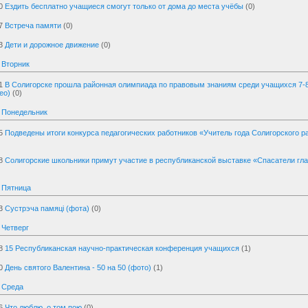
0
Ездить бесплатно учащиеся смогут только от дома до места учёбы
(0)
7
Встреча памяти
(0)
3
Дети и дорожное движение
(0)
 Вторник
1
В Солигорске прошла районная олимпиада по правовым знаниям среди учащихся 7-
ео)
(0)
, Понедельник
5
Подведены итоги конкурса педагогических работников «Учитель года Солигорского р
8
Солигорские школьники примут участие в республиканской выставке «Спасатели гл
 Пятница
3
Сустрэча памяці (фота)
(0)
 Четверг
8
15 Республиканская научно-практическая конференция учащихся
(1)
0
День святого Валентина - 50 на 50 (фото)
(1)
 Среда
6
Что люблю, о том пою
(0)