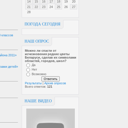
14
15
16
17
18
19
20
21
22
23
24
25
26
27
28
ПОГОДА СЕГОДНЯ
8 классов
НАШ ОПРОС
Можно ли спасти от
исчезновен­ия редкие цветы
айона 2011»
Беларуси, сделав их символами
областей, городов, школ?
Да
азами детей»
Нет
Возможно
Результаты
|
Архив опросов
Всего ответов:
121
НАШЕ ВИДЕО