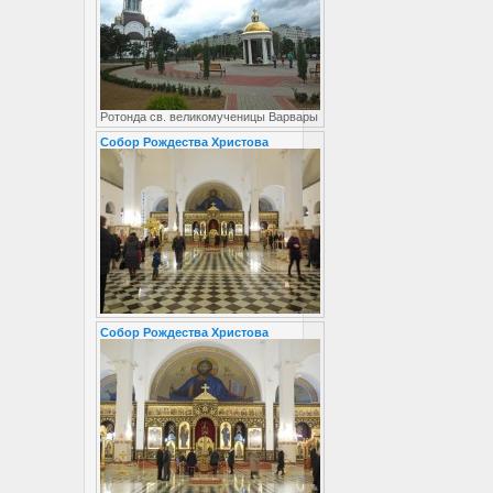
Ротонда св. великомученицы Варвары
Собор Рождества Христова
Собор Рождества Христова