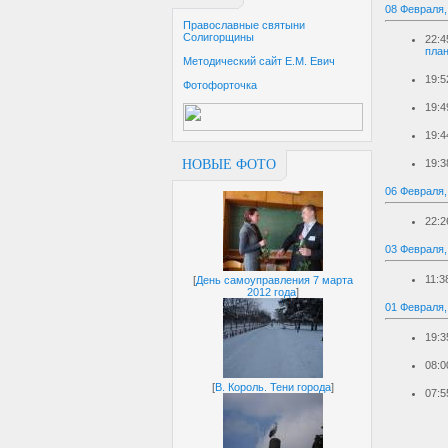
08 Февраля,
Православные святыни
Солигорщины
22:4
пла
Методический сайт Е.М. Евич
19:5
Фотофорточка
19:4
19:4
19:3
НОВЫЕ ФОТО
06 Февраля,
22:2
03 Февраля,
11:3
[
День самоуправления 7 марта
2012 года
]
01 Февраля,
19:3
08:0
[
В. Король. Тени города
]
07:5