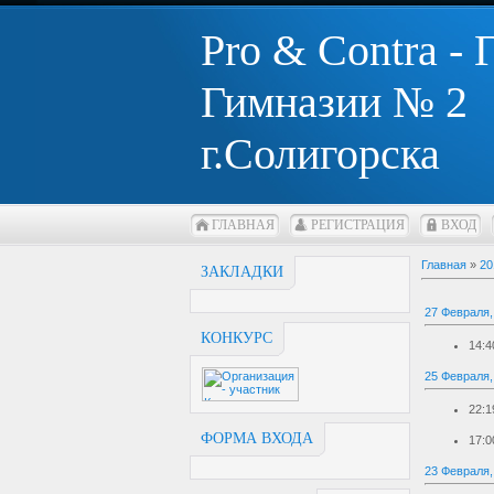
Pro & Contra -
Гимназии № 2
г.Солигорска
ГЛАВНАЯ
РЕГИСТРАЦИЯ
ВХОД
Главная
»
20
ЗАКЛАДКИ
27 Февраля,
КОНКУРС
14:4
25 Февраля,
22:1
ФОРМА ВХОДА
17:0
23 Февраля,