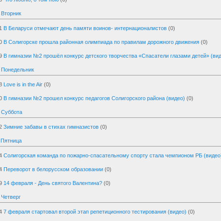
 Вторник
1
В Беларуси отмечают день памяти воинов- интернационалистов
(0)
0
В Солигорске прошла районная олимпиада по правилам дорожного движения
(0)
9
В гимназии №2 прошёл конкурс детского творчества «Спасатели глазами детей» (ви
, Понедельник
8
Love is in the Air
(0)
0
В гимназии №2 прошел конкурс педагогов Солигорского района (видео)
(0)
 Суббота
2
Зимние забавы в стихах гимназистов
(0)
 Пятница
4
Солигорская команда по пожарно-спасательному спорту стала чемпионом РБ (видео
4
Переворот в белорусском образовании
(0)
9
14 февраля - День святого Валентина?
(0)
 Четверг
4
7 февраля стартовал второй этап репетиционного тестирования (видео)
(0)