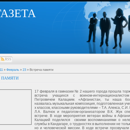
 ГАЗЕТА
RSS
11
»
Февраль
»
23
» Встреча памяти
А ПАМЯТИ
17 февраля в гамназии № 2 нашего города прошла тор
встреча учащихся с воином-интернационалисто
Петровичем Калацким. «Афганистан, ты наша бо
назвалась музыкальная композиция, подготовленная уче
х классов, классными руководителями – Т.А. Алекса, С.И.
Л.А. Валчок и педагогом-организатором В.К. Жук сп
встрече. В ходе мероприятия ветеран войны в Афгани
Калацкий поделился своими воспоминаниями о неле
службы в Кандагаре, о трудностях в выполнении не толь
но и человеческой миссии. В ходе встречи прозвучали 