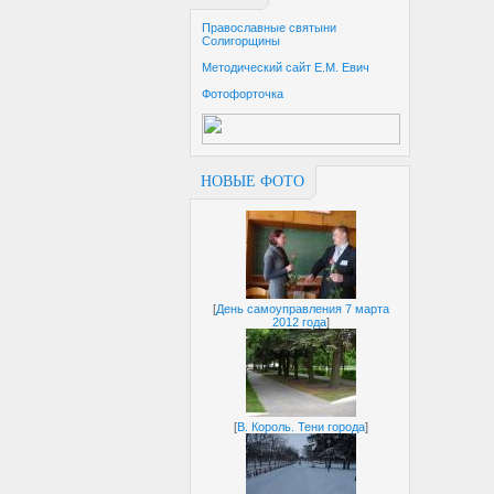
Православные святыни
Солигорщины
Методический сайт Е.М. Евич
Фотофорточка
НОВЫЕ ФОТО
[
День самоуправления 7 марта
2012 года
]
[
В. Король. Тени города
]