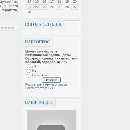
14
15
16
17
18
19
20
Муравейко,
я и гости
21
22
23
24
25
26
27
героизма,
28
ПОГОДА СЕГОДНЯ
НАШ ОПРОС
Можно ли спасти от
исчезновен­ия редкие цветы
Беларуси, сделав их символами
областей, городов, школ?
Да
Нет
Возможно
Результаты
|
Архив опросов
Всего ответов:
121
НАШЕ ВИДЕО