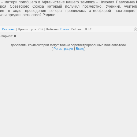
 – матери погибшего в Афганистане нашего земляка – Николая Павловича 
ероя Советского Союза который получил посмертно. Ученики, учител
тия в ходе проведения вечера прониклись атмосферой настоящего 
ма и преданности своей Родине.
я
:
Резонанс
|
Просмотров
: 767 |
Добавил
:
Елена
|
Рейтинг
:
0.0
/
0
нтариев
:
0
Добавлять комментарии могут только зарегистрированные пользователи.
[
Регистрация
|
Вход
]