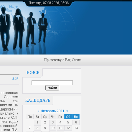
Пятница, 07.08.2026, 05:38
Приветствую Вас
,
Гость
ПОИСК
19:37
жественная
м Сергеем
КАЛЕНДАРЬ
ль» - так
никами 10-
 Царикевич,
«
Февраль 2011
»
ециально к
Пн
Вт
Ср
Чт
Пт
Сб
Вс
стане С.П.
гких годах
1
2
3
4
5
6
ко военной,
7
8
9
10
11
12
13
стихи П.А.