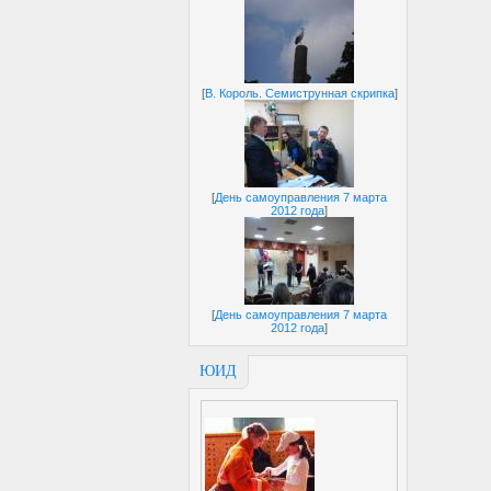
[
В. Король. Семиструнная скрипка
]
[
День самоуправления 7 марта
2012 года
]
[
День самоуправления 7 марта
2012 года
]
ЮИД