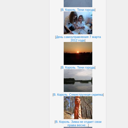
[
В. Король. Тени города
]
[
День самоуправления 7 марта
2012 года
]
[
В. Король. Тени города
]
[
В. Король. Семиструнная скрипка
]
[
В. Король. Зима не отдает свои
права весне...
]