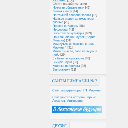
Резонанс
[130]
СМИ о нашей гимназии
Новости образования
[42]
Лицом к лицу
[14]
На темной стороне звонка
[13]
На вкус и цвет фломастеры
разные
[23]
Просто о главном
[56]
Неформат
[42]
В контексте культуры
[109]
Приглашаю на неурок (Борис
Лившиц)
[31]
Мои путевые заметки (Нина
Маринич)
[31]
Мимо смысла, зато пальцем в
небо
[29]
За безопасную жизнь
[48]
В мире науки
[33]
Колонка психолога
[25]
Выпускнику
[21]
САЙТЫ ГИМНАЗИИ № 2
Сайт замдиректора Н.П. Маринич
Сайт учителя истории Ларчик
Людмилы Антоновны
ДРУЗЬЯ