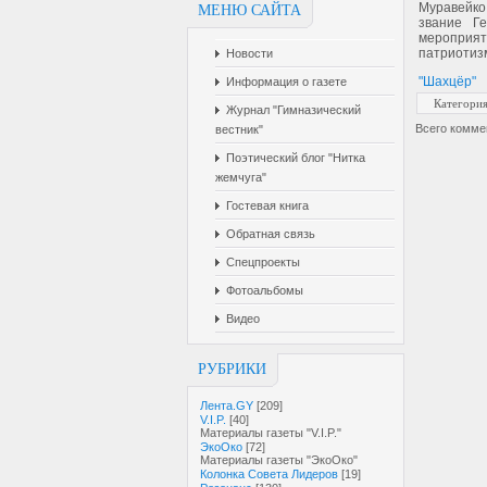
Муравейко
МЕНЮ САЙТА
звание Г
мероприя
патриотиз
Новости
"Шахцёр"
Информация о газете
Категори
Журнал "Гимназический
Всего комме
вестник"
Поэтический блог "Нитка
жемчуга"
Гостевая книга
Обратная связь
Спецпроекты
Фотоальбомы
Видео
РУБРИКИ
Лента.GY
[209]
V.I.P.
[40]
Материалы газеты "V.I.P."
ЭкоОко
[72]
Материалы газеты "ЭкоОко"
Колонка Совета Лидеров
[19]