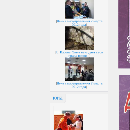
[
День самоуправления 7 марта
2012 года
]
[
В. Король. Зима не отдает свои
права весне...
]
[
День самоуправления 7 марта
2012 года
]
ЮИД