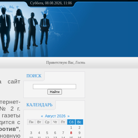
Суббота, 08.08.2026, 11:06
Приветствую Вас
,
Гость
ПОИСК
а сайт
тернет-
КАЛЕНДАРЬ
 № 2 г.
 газеты
«
Август 2026
»
дится с
Пн
Вт
Ср
Чт
Пт
Сб
Вс
ротив"
,
1
2
3
4
5
6
7
8
9
овную