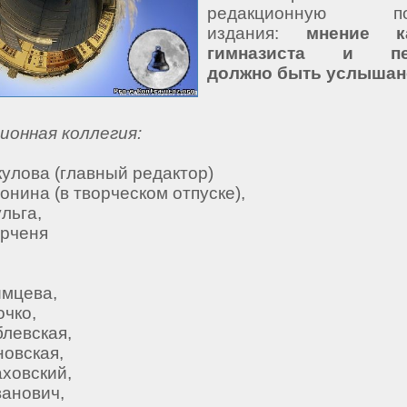
редакционную пол
издания:
мнение к
гимназиста и пед
должно быть услышан
ионная коллегия:
кулова (главный редактор)
онина (в творческом отпуске),
льга,
ерченя
имцева,
очко,
блевская,
новская,
аховский,
ванович,