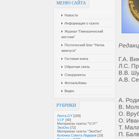
МЕНЮ САЙТА
Новости
Информация о газете
Журнал "Гимназический
вестник"
Редакц
Поэтический блог "Нитка
жемчуга"
Г.А. Ви
Гостевая книга
Л.С. Пр
Обратная связь
В.В. Шу
Спецпроекты
А.В. С
Фотоальбомы
Видео
А. Род
РУБРИКИ
В. Мол
О. Вру
Лента.GY
[209]
О. Ива
V.I.P.
[40]
Материалы газеты "V.I.P."
Т. Мал
ЭкоОко
[72]
Материалы газеты "ЭкоОко"
П. Бал
Колонка Совета Лидеров
[19]