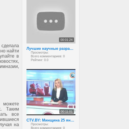
00:01:24
" сделала
Лучшие научные разработки белорусских школьников
жно найти
Просмотры:
тупайте в
Всего комментариев:
0
Рейтинг:
0.0
овостях,
гимназии,
 можете
. Таким
00:11:01
чать все
вившиеся
CTV.BY: Минщина 25 января 2013
лучая на
Просмотры:
Всего комментариев:
0