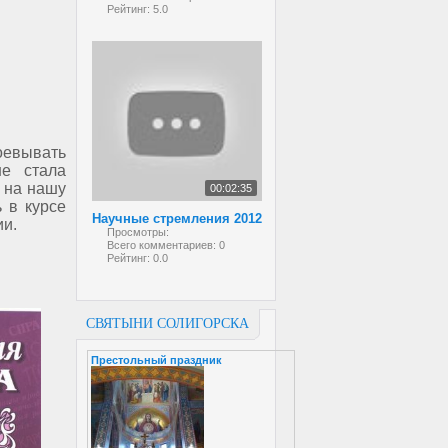
Рейтинг:
5.0
оевывать
не стала
 на нашу
00:02:35
ь в курсе
Научные стремления 2012
ии.
Просмотры:
Всего комментариев:
0
Рейтинг:
0.0
СВЯТЫНИ СОЛИГОРСКА
Престольный праздник