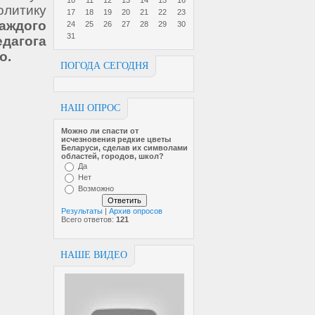
10
11
12
13
14
15
16
итику
17
18
19
20
21
22
23
аждого
24
25
26
27
28
29
30
31
агога
о.
ПОГОДА СЕГОДНЯ
НАШ ОПРОС
Можно ли спасти от
исчезновен­ия редкие цветы
Беларуси, сделав их символами
областей, городов, школ?
Да
Нет
Возможно
Результаты
|
Архив опросов
Всего ответов:
121
НАШЕ ВИДЕО