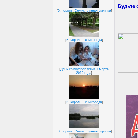
Будьте 
[
В. Король. Семиструнная скрипка
]
[
В. Король. Тени города
]
[
День самоуправления 7 марта
2012 года
]
[
В. Король. Тени города
]
[
В. Король. Семиструнная скрипка
]