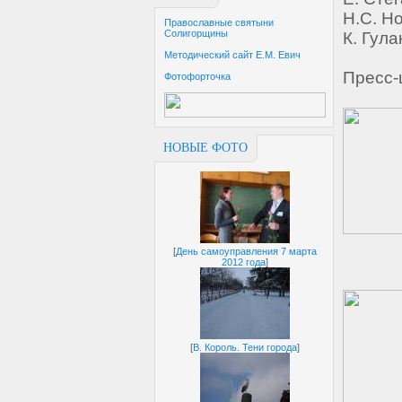
Н.С. Но
Православные святыни
Солигорщины
К. Гула
Методический сайт Е.М. Евич
Пресс-
Фотофорточка
НОВЫЕ ФОТО
[
День самоуправления 7 марта
2012 года
]
[
В. Король. Тени города
]