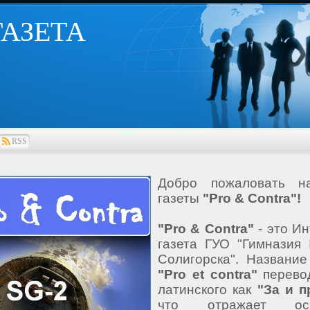
 ГАЗЕТА
RSS
Добро пожаловать н
газеты
"Pro & Contra"!
"Pro & Contra"
- это Ин
газета ГУО "Гимназия
Солигорска". Название
"Pro et contra"
перево
латинского как
"За и п
что отражает осн