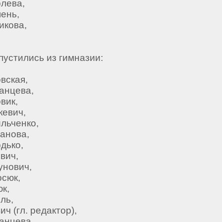
олева,
шень,
икова,
пустились из гимназии:
вская,
ганцева,
вик,
кевич,
ильченко,
санова,
дько,
вич,
унович,
осюк,
юк,
ль,
ич (гл. редактор),
ганцева,