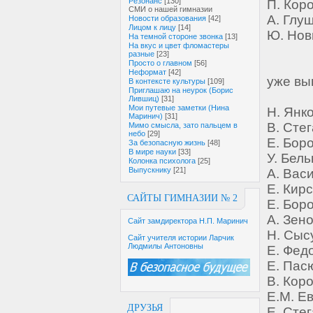
Резонанс
[130]
П. Кор
СМИ о нашей гимназии
А. Глу
Новости образования
[42]
Лицом к лицу
[14]
Ю. Нов
На темной стороне звонка
[13]
На вкус и цвет фломастеры
разные
[23]
Просто о главном
[56]
Неформат
[42]
уже вы
В контексте культуры
[109]
Приглашаю на неурок (Борис
Лившиц)
[31]
Мои путевые заметки (Нина
Н. Янко
Маринич)
[31]
В. Сте
Мимо смысла, зато пальцем в
небо
[29]
Е. Боро
За безопасную жизнь
[48]
В мире науки
[33]
У. Бель
Колонка психолога
[25]
Выпускнику
[21]
А. Вас
Е. Кир
САЙТЫ ГИМНАЗИИ № 2
Е. Боро
А. Зено
Сайт замдиректора Н.П. Маринич
Н. Сыс
Сайт учителя истории Ларчик
Людмилы Антоновны
Е. Фед
Е. Пас
В. Коро
Е.М. Ев
ДРУЗЬЯ
Е. Сте