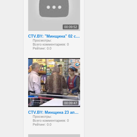
00:09:52
CTV.BY: "Минщина" 02 сентября 2013 года
Просмотры:
Всего комментариев:
0
Рейтинг:
0.0
00:09:47
CTV.BY: Минщина 23 апреля 2013
Просмотры:
Всего комментариев:
0
Рейтинг:
0.0