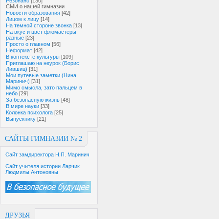
Резонанс
[130]
СМИ о нашей гимназии
Новости образования
[42]
Лицом к лицу
[14]
На темной стороне звонка
[13]
На вкус и цвет фломастеры
разные
[23]
Просто о главном
[56]
Неформат
[42]
В контексте культуры
[109]
Приглашаю на неурок (Борис
Лившиц)
[31]
Мои путевые заметки (Нина
Маринич)
[31]
Мимо смысла, зато пальцем в
небо
[29]
За безопасную жизнь
[48]
В мире науки
[33]
Колонка психолога
[25]
Выпускнику
[21]
САЙТЫ ГИМНАЗИИ № 2
Сайт замдиректора Н.П. Маринич
Сайт учителя истории Ларчик
Людмилы Антоновны
ДРУЗЬЯ