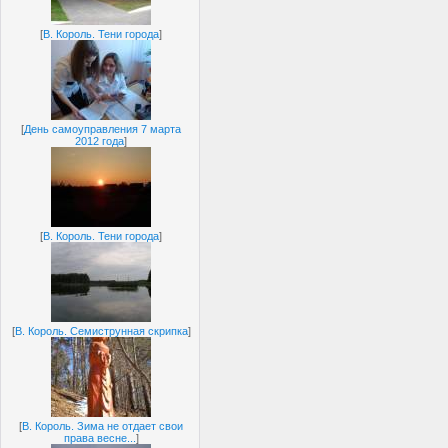
[
В. Король. Тени города
]
[
День самоуправления 7 марта
2012 года
]
[
В. Король. Тени города
]
[
В. Король. Семиструнная скрипка
]
[
В. Король. Зима не отдает свои
права весне...
]