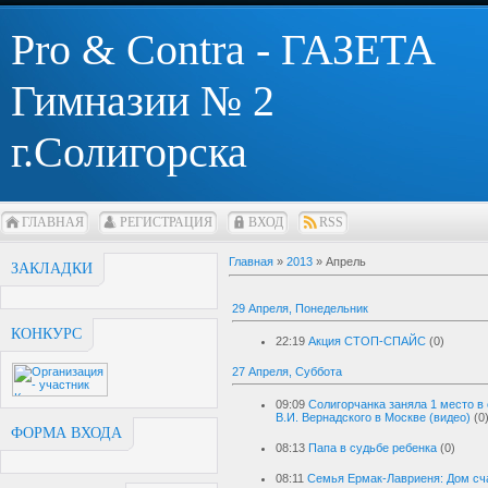
Pro & Contra - ГАЗЕТА
Гимназии № 2
г.Солигорска
ГЛАВНАЯ
РЕГИСТРАЦИЯ
ВХОД
RSS
Главная
»
2013
»
Апрель
ЗАКЛАДКИ
29 Апреля, Понедельник
КОНКУРС
22:19
Акция СТОП-СПАЙС
(0)
27 Апреля, Суббота
09:09
Солигорчанка заняла 1 место в
В.И. Вернадского в Москве (видео)
(0
ФОРМА ВХОДА
08:13
Папа в судьбе ребенка
(0)
08:11
Семья Ермак-Лавриеня: Дом сч