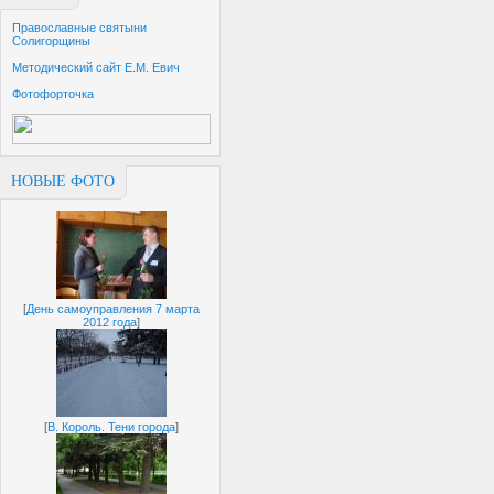
Православные святыни
Солигорщины
Методический сайт Е.М. Евич
Фотофорточка
НОВЫЕ ФОТО
[
День самоуправления 7 марта
2012 года
]
[
В. Король. Тени города
]