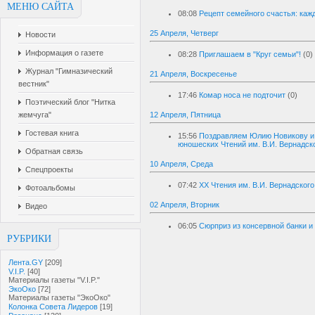
МЕНЮ САЙТА
08:08
Рецепт семейного счастья: каж
25 Апреля, Четверг
Новости
Информация о газете
08:28
Приглашаем в "Круг семьи"!
(0)
Журнал "Гимназический
21 Апреля, Воскресенье
вестник"
17:46
Комар носа не подточит
(0)
Поэтический блог "Нитка
12 Апреля, Пятница
жемчуга"
Гостевая книга
15:56
Поздравляем Юлию Новикову и 
юношеских Чтений им. В.И. Вернадск
Обратная связь
10 Апреля, Среда
Спецпроекты
07:42
XX Чтения им. В.И. Вернадског
Фотоальбомы
02 Апреля, Вторник
Видео
06:05
Сюрприз из консервной банки и
РУБРИКИ
Лента.GY
[209]
V.I.P.
[40]
Материалы газеты "V.I.P."
ЭкоОко
[72]
Материалы газеты "ЭкоОко"
Колонка Совета Лидеров
[19]