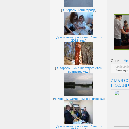
[
В. Король. Тени города
]
[
День самоуправления 7 марта
2012 года
]
Одни
...
Чи
[
В. Король. Зима не отдает свои
Категори
права весне...
]
7 МАЯ С
Г. СОЛИ
[
В. Король. Семиструнная скрипка
]
[
День самоуправления 7 марта