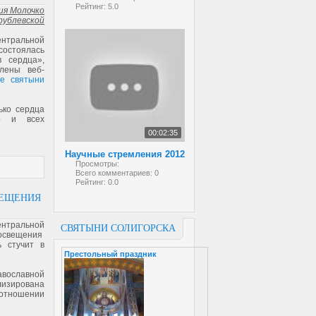
Рейтинг:
5.0
ия Молочко
рублевской
центральной
состоялась
 сердца»,
лены веб-
е святыни
ько сердца
о и всех
00:02:35
Научные стремления 2012
Просмотры:
Всего комментариев:
0
Рейтинг:
0.0
ВЕЩЕНИЯ
центральной
СВЯТЫНИ СОЛИГОРСКА
росвещения
 стучит в
Престольный праздник
авославной
лизирована
отношении