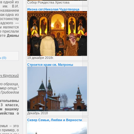
в одной из
Собор Рождества Христова
 им. В.И.
Икона свт.Николая Чудотворца
 названием
ак одна из
остоинству
надского —
м является
е прислали
жете
Дианы
 (0)
19 декабря 2018г.
Строится храм св. Матроны
ч Крупский
го образца,
имер отца."
 Грибоедов
атольевны
3 классе,
ем вашему
мейства о
Декабрь 2018
Сквер Семьи, Любви и Верности
емья – это
м пример, о