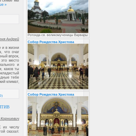
в семье мы
ше »
Ротонда св. великомученицы Варвары
еня Андрей
Собор Рождества Христова
 и в жизни
, что очаг
нный впрок,
 это место
иального и
, каков ты
окладистый
одные тебе
ий климат,
Собор Рождества Христова
0)
ЯТИВ
 Корниевич
К их числу
той сказал: