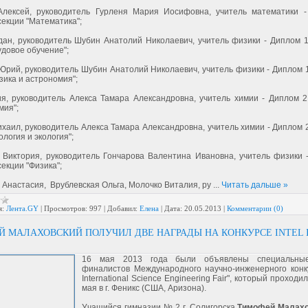
Алексей, руководитель Гурленя Мария Иосифовна, учитель математики 
секции "Математика";
дан, руководитель Шубин Анатолий Николаевич, учитель физики - Диплом 1
удовое обучение";
Юрий, руководитель Шубин Анатолий Николаевич, учитель физики - Диплом 1
зика и астрономия";
я, руководитель Алекса Тамара Александровна, учитель химии - Диплом 2
мия";
хаил, руководитель Алекса Тамара Александровна, учитель химии - Диплом 
ология и экология";
 Виктория, руководитель Гончарова Валентина Ивановна, учитель физики 
секции "Физика";
 Анастасия, Врублевская Ольга, Молочко Виталия, ру
...
Читать дальше »
я:
Лента.GY
|
Просмотров:
997
|
Добавил:
Елена
|
Дата:
20.05.2013
|
Комментарии (0)
 МАЛАХОВСКИЙ ПОЛУЧИЛ ДВЕ НАГРАДЫ НА КОНКУРСЕ INTEL 
16 мая 2013 года были объявлены специальны
финалистов Международного научно-инженерного конку
International Science Engineering Fair", который проходил
мая в г. Феникс (США, Аризона).
Учащийся гимназии № 2 г. Солигорска
Тимофей Малахо