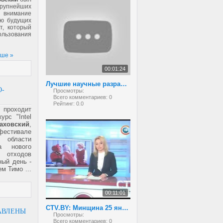
рупнейших
 внимание
ию будущих
т, который
льзования
ьше »
00:01:24
Лучшие научные разработки белорусских школьников
-
Просмотры:
Всего комментариев:
0
Рейтинг:
0.0
 проходит
урс "Intel
аховский
,
фестивале
 области
а нового
х отходов
ный день -
аем
Тимо
...
00:11:01
CTV.BY: Минщина 25 января 2013
АВЛЕНЫ
Просмотры:
Всего комментариев:
0