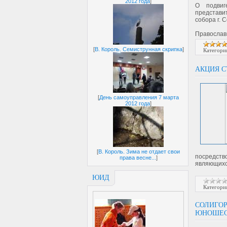
2012 года
]
О подвиг
представи
собора г. 
Православ
[
В. Король. Семиструнная скрипка
]
Категори
АКЦИЯ С
[
День самоуправления 7 марта
2012 года
]
[
В. Король. Зима не отдает свои
посредств
права весне...
]
являющихс
ЮИД
Категори
СОЛИГОР
ЮНОШЕСК