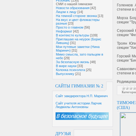
Резонанс
[130]
СМИ о нашей гимназии
Голенков 
Новости образования
[42]
степени в 
Лицом к лицу
[14]
На темной стороне звонка
[13]
Морза Бог
На вкус и цвет фломастеры
секции "Тр
разные
[23]
Просто о главном
[56]
Сероокий 
Неформат
[42]
секции "Фи
В контексте культуры
[109]
Приглашаю на неурок (Борис
Лившиц)
[31]
Троян Юли
Мои путевые заметки (Нина
секции "Хи
Маринич)
[31]
Мимо смысла, зато пальцем в
Горский Ми
небо
[29]
секции "Би
За безопасную жизнь
[48]
В мире науки
[33]
Саванович
Колонка психолога
[25]
степени в 
Выпускнику
[21]
Родимцева
САЙТЫ ГИМНАЗИИ № 2
Категори
Сайт замдиректора Н.П. Маринич
ТИМОФЕЙ
Сайт учителя истории Ларчик
Людмилы Антоновны
(США)
ДРУЗЬЯ