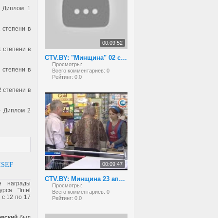
- Диплом 1
 степени в
00:09:52
 степени в
CTV.BY: "Минщина" 02 сентября 2013 года
Просмотры:
 степени в
Всего комментариев:
0
Рейтинг:
0.0
2 степени в
- Диплом 2
ISEF
00:09:47
CTV.BY: Минщина 23 апреля 2013
е награды
Просмотры:
рса "Intel
Всего комментариев:
0
 с 12 по 17
Рейтинг:
0.0
вский
был