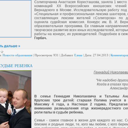
Солигорчанка Анастасия Коресташова, заняла 1 место 
номинаций ХХ Всероссийских юношеских чтений
Вернадского в Москве. Исследовательскую работу под
«Специальная и профессиональная лексика шахтеров, к
составляющих лексики жителей г.Солигорска» по д
оценила судейская комиссия. Конкурс им. В. И. Вер
образовательная программа. Ее главным направление
творческое развитие всех юных исследователей, которы
работы на конкурс, их руководителей. Подробнее в сю
Горбач.
ть дальше »
я:
Новости образования
|
Просмотров:
931
|
Добавил:
Елена
|
Дата:
27.04.2013
|
Комментарии
СУДЬБЕ РЕБЕНКА
Геннадий Николаеви
"Не надобно друго
Когда в глазах пр
Александр
В семье Геннадия Николаевича и Татьяны Ан
Крупских трое детей: старшая Полина учится в 
Максиму 4 года, а Настюше 2 годика. Предлага
вниманию размышления отца жизнерадостного се
роли папы в судьбе ребенка.
Семья - самое главное в жизни для каждого из нас. С
близкие и родные люди, те, кого мы любим, с кого бере