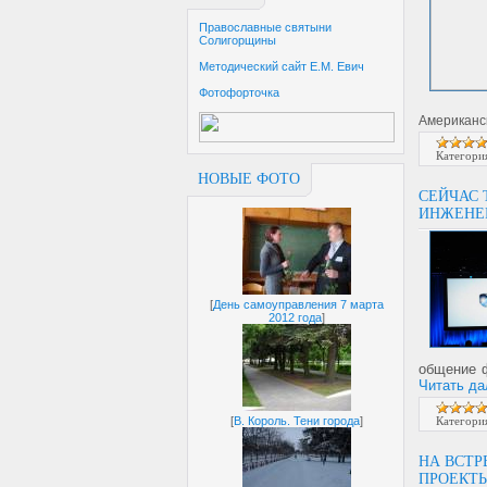
Православные святыни
Солигорщины
Методический сайт Е.М. Евич
Фотофорточка
Американс
Категори
НОВЫЕ ФОТО
СЕЙЧАС
ИНЖЕНЕР
[
День самоуправления 7 марта
2012 года
]
общение ф
Читать да
Категори
[
В. Король. Тени города
]
НА ВСТР
ПРОЕКТЫ