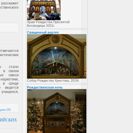
расскажет
ственского
Храм Рождества Пресвятой
Богородицы 2021г.
Священный вертеп
тмечается
отические
ы стало
х в своем
ные смеси
наркотики,
Собор Рождества Христова, 2019г.
ь в среде
о ведется
Рождественская ночь
 учащихся,
рии (0)
СИЙСКИХ