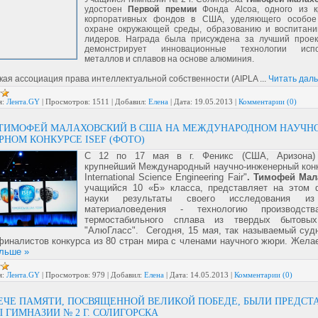
удостоен
Первой премии
Фонда Alcoa, одного из к
корпоративных фондов в США, уделяющего особое
охране окружающей среды, образованию и воспитан
лидеров. Награда была присуждена за лучший проек
демонстрирует инновационные технологии испо
металлов и сплавов на основе алюминия.
кая ассоциация права интеллектуальной собственности (AIPLA
...
Читать дал
я:
Лента.GY
|
Просмотров:
1511
|
Добавил:
Елена
|
Дата:
19.05.2013
|
Комментарии (0)
 ТИМОФЕЙ МАЛАХОВСКИЙ В США НА МЕЖДУНАРОДНОМ НАУЧНО
НОМ КОНКУРСЕ ISEF (ФОТО)
С 12 по 17 мая в г. Феникс (США, Аризона)
крупнейший Международный научно-инженерный конк
International Science Engineering Fair"
. Тимофей Мал
учащийся 10 «Б» класса, представляет на этом 
науки результаты своего исследования из
материаловедения - технологию производств
термостабильного сплава из твердых бытовы
"АлюГласс". Сегодня, 15 мая, так называемый суд
иналистов конкурса из 80 стран мира с членами научного жюри. Жел
льше »
я:
Лента.GY
|
Просмотров:
979
|
Добавил:
Елена
|
Дата:
14.05.2013
|
Комментарии (0)
ЕЧЕ ПАМЯТИ, ПОСВЯЩЕННОЙ ВЕЛИКОЙ ПОБЕДЕ, БЫЛИ ПРЕДСТ
 ГИМНАЗИИ № 2 Г. СОЛИГОРСКА