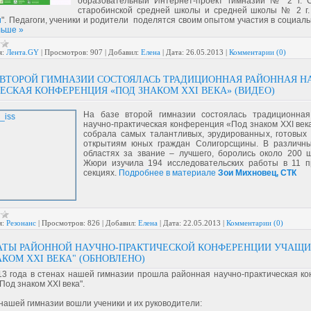
образовательный Интернет-проект гимназии № 2 г. С
старобинской средней школы и средней школы № 2 г.
и
". Педагоги, ученики и родители поделятся своим опытом участия в социал
льше »
я:
Лента.GY
|
Просмотров:
907
|
Добавил:
Елена
|
Дата:
26.05.2013
|
Комментарии (0)
 ВТОРОЙ ГИМНАЗИИ СОСТОЯЛАСЬ ТРАДИЦИОННАЯ РАЙОННАЯ Н
ЕСКАЯ КОНФЕРЕНЦИЯ «ПОД ЗНАКОМ ХХI ВЕКА» (ВИДЕО)
На базе второй гимназии состоялась традиционна
научно-практическая конференция «Под знаком ХХI века
собрала самых талантливых, эрудированных, готовых
открытиям юных граждан Солигорсщины. В различн
областях за звание – лучшего, боролись около 200 ш
Жюри изучила 194 исследовательских работы в 11 
секциях.
Подробнее в материале
Зои Михновец, СТК
я:
Резонанс
|
Просмотров:
826
|
Добавил:
Елена
|
Дата:
22.05.2013
|
Комментарии (0)
АТЫ РАЙОННОЙ НАУЧНО-ПРАКТИЧЕСКОЙ КОНФЕРЕНЦИИ УЧАЩ
АКОМ ХХI ВЕКА" (ОБНОВЛЕНО)
13 года в стенах нашей гимназии прошла районная научно-практическая к
Под знаком ХХI века".
нашей гимназии вошли ученики и их руководители: