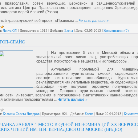
е православия, сотен верующих, церковно- и священнослужителей 
тель актива Центра Православного просвещения священник Христорожде
Солигорска иерей Алексий (Розов).
ный краеведческий веб-проект «Правосла
...
Читать дальше »
я:
Лента.GY
|
Просмотров:
1013
|
Добавил:
Елена
|
Дата:
03.05.2013
|
Комментарии (0)
ТОП-СПАЙС
На протяжении 5 лет в Минской области о
значительный рост числа лиц, употребляющих нарк
средства, психотропные вещества и их прекурсоры.
Актуальной проблемой для Минщин
распространение курительных смесей, содержащи
составе синтетические каннабиноиды. Куритель
рекламируются как легальные вещества, не содержащие 
благодаря чему получают огромную популярност
молодежи. Продажа курительных смесей активн
ом сети Интернет, вовлекая в потребление синтетических каннабиноидов
я активными пользователями
...
Читать дальше »
я:
Колонка Совета Лидеров
|
Просмотров:
921
|
Добавил:
Елена
|
Дата:
29.04.2013
|
Коммента
ЧАНКА ЗАНЯЛА 1 МЕСТО В ОДНОЙ ИЗ НОМИНАЦИЙ ХХ ВСЕРОС
ИХ ЧТЕНИЙ ИМ. В.И. ВЕРНАДСКОГО В МОСКВЕ (ВИДЕО)