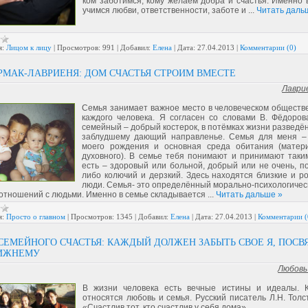
ком заботимся, кому желаем добра и счастья. Именно 
учимся любви, ответственности, заботе и
...
Читать даль
я:
Лицом к лицу
|
Просмотров:
991
|
Добавил:
Елена
|
Дата:
27.04.2013
|
Комментарии (0)
РМАК-ЛАВРИЕНЯ: ДОМ СЧАСТЬЯ СТРОИМ ВМЕСТЕ
Лаври
Семья занимает важное место в человеческом обществе
каждого человека. Я согласен со словами В. Фёдорова
семейный – добрый костерок, в потёмках жизни разведё
заблудшему дающий направленье. Семья для меня –
моего рождения и основная среда обитания (матер
духовного). В семье тебя понимают и принимают таким
есть – здоровый или больной, добрый или не очень, п
либо колючий и дерзкий. Здесь находятся близкие и р
люди. Семья- это определённый морально-психологическ
 отношений с людьми. Именно в семье складывается
...
Читать дальше »
я:
Просто о главном
|
Просмотров:
1345
|
Добавил:
Елена
|
Дата:
27.04.2013
|
Комментарии (
СЕМЕЙНОГО СЧАСТЬЯ: КАЖДЫЙ ДОЛЖЕН ЗАБЫТЬ СВОЕ Я, ПОСВ
ЛИЖНЕМУ
Любовь
В жизни человека есть вечные истины и идеалы. 
относятся любовь и семья. Русский писатель Л.Н. Толс
«Счастлив тот, кто счастлив у себя дома».