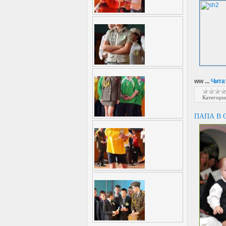
ww
...
Чита
Категори
ПАПА В 