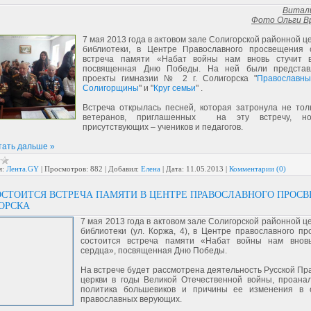
Витал
Фото Ольги В
7 мая 2013 года в актовом зале Солигорской районной 
библиотеки, в Центре Православного просвещения 
встреча памяти «Набат войны нам вновь стучит в
посвященная Дню Победы. На ней были представ
проекты гимназии № 2 г. Солигорска "
Православны
Солигорщины
" и "
Круг семьи
" .
Встреча открылась песней, которая затронула не тол
ветеранов, приглашенных на эту встречу, н
присутствующих – учеников и педагогов.
тать дальше »
я:
Лента.GY
|
Просмотров:
882
|
Добавил:
Елена
|
Дата:
11.05.2013
|
Комментарии (0)
ОСТОИТСЯ ВСТРЕЧА ПАМЯТИ В ЦЕНТРЕ ПРАВОСЛАВНОГО ПРОС
ГОРСКА
7 мая 2013 года в актовом зале Солигорской районной 
библиотеки (ул. Коржа, 4), в Центре православного п
состоится встреча памяти «Набат войны нам вновь
сердца», посвященная Дню Победы.
На встрече будет рассмотрена деятельность Русской Пр
церкви в годы Великой Отечественной войны, проана
политика большевиков и причины ее изменения в 
православных верующих.