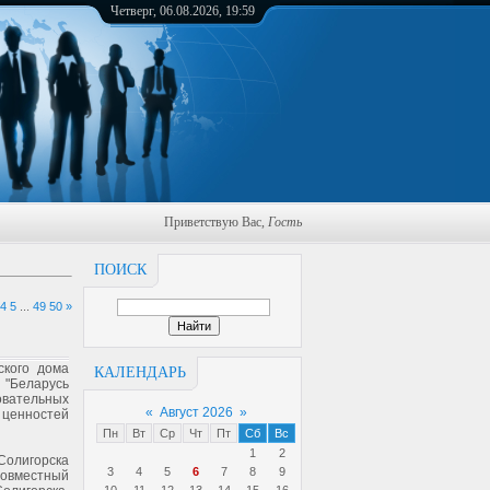
Четверг, 06.08.2026, 19:59
Приветствую Вас
,
Гость
ПОИСК
4
5
...
49
50
»
ского дома
КАЛЕНДАРЬ
 "Беларусь
овательных
«
Август 2026
»
ценностей
Пн
Вт
Ср
Чт
Пт
Сб
Вс
1
2
 Солигорска
3
4
5
6
7
8
9
вместный