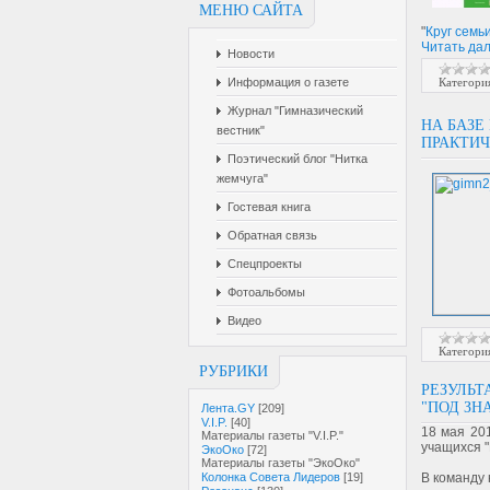
МЕНЮ САЙТА
"
Круг семь
Читать да
Новости
Категори
Информация о газете
Журнал "Гимназический
НА БАЗЕ
вестник"
ПРАКТИЧ
Поэтический блог "Нитка
жемчуга"
Гостевая книга
Обратная связь
Спецпроекты
Фотоальбомы
Видео
Категори
РУБРИКИ
РЕЗУЛЬТ
"ПОД ЗН
Лента.GY
[209]
V.I.P.
[40]
18 мая 20
Материалы газеты "V.I.P."
учащихся "
ЭкоОко
[72]
Материалы газеты "ЭкоОко"
В команду 
Колонка Совета Лидеров
[19]