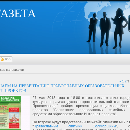
 ГАЗЕТА
RSS
хив материалов
«
1
2
3
ШАЕМ НА ПРЕЗЕНТАЦИЮ ПРАВОСЛАВНЫХ ОБРАЗОВАТЕЛЬНЫХ
Т-ПРОЕКТОВ
27 мая 2013 года в 18.00 в театральном зале город
культуры в рамках духовно-просветительской выставки
Православная" пройдет презентация социально-образ
проектов "Воспитание православных семейных 
средствами образовательного Интернет-проекта".
На встрече будут представлены веб-сайт гимназии № 2 г.
"
Православные святыни Солигорщины
", со