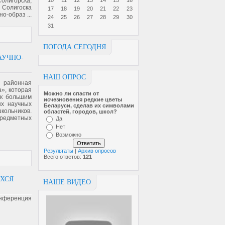
олигорска,
10
11
12
13
14
15
16
 Солигоска
17
18
19
20
21
22
23
ьно-образ
...
24
25
26
27
28
29
30
31
ПОГОДА СЕГОДНЯ
АУЧНО-
НАШ ОПРОС
я районная
», которая
Можно ли спасти от
 к большим
исчезновен­ия редкие цветы
ых научных
Беларуси, сделав их символами
кольников.
областей, городов, школ?
предметных
Да
Нет
Возможно
Результаты
|
Архив опросов
Всего ответов:
121
ИХСЯ
НАШЕ ВИДЕО
онференция