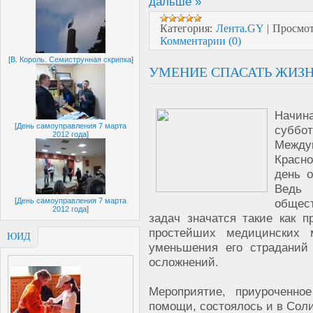
дальше »
Категория:
Лента.GY
|
Просмот
Комментарии (0)
[
В. Король. Семиструнная скрипка
]
УМЕНИЕ СПАСАТЬ ЖИЗ
Начин
[
День самоуправления 7 марта
суббо
2012 года
]
Между
Красн
день о
Ведь
общес
[
День самоуправления 7 марта
2012 года
]
задач значатся такие как 
простейших медицинских 
ЮИД
уменьшения его страданий
осложнений.
Мероприятие, приуроченно
помощи, состоялось и в Соли