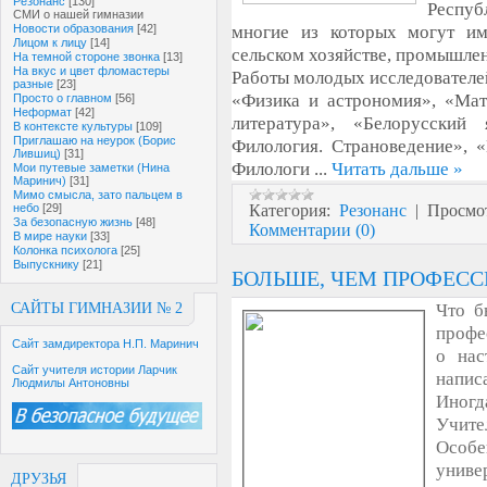
Резонанс
[130]
Респуб
СМИ о нашей гимназии
многие из которых могут им
Новости образования
[42]
Лицом к лицу
[14]
сельском хозяйстве, промышлен
На темной стороне звонка
[13]
На вкус и цвет фломастеры
Работы молодых исследователей
разные
[23]
«Физика и астрономия», «Мат
Просто о главном
[56]
Неформат
[42]
литература», «Белорусский
В контексте культуры
[109]
Приглашаю на неурок (Борис
Филология. Страноведение», 
Лившиц)
[31]
Филологи
...
Читать дальше »
Мои путевые заметки (Нина
Маринич)
[31]
Мимо смысла, зато пальцем в
Категория:
Резонанс
|
Просмо
небо
[29]
За безопасную жизнь
[48]
Комментарии (0)
В мире науки
[33]
Колонка психолога
[25]
Выпускнику
[21]
БОЛЬШЕ, ЧЕМ ПРОФЕСС
Что б
САЙТЫ ГИМНАЗИИ № 2
профес
Сайт замдиректора Н.П. Маринич
о нас
Сайт учителя истории Ларчик
напис
Людмилы Антоновны
Иногд
Учит
Особ
униве
ДРУЗЬЯ