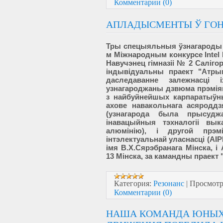
Комментарии (0)
АПЛАДЫСМЕНТЫ Ў ГО
Тры спецыяльныя ўзнагароды —
м Міжнародным конкурсе Intel In
Навучэнец гімназіі № 2 Саліго
індывідуальны праект "Атры
даследаванне залежнасці 
узнагароджаны дзвюма прэміям
з найбуйнейшых карпаратыўны
ахове навакольнага асяроддз
(узнагарода была прысудж
інавацыйныя тэхналогіі вы
алюмінію), і другой прэм
інтэлектуальнай уласнасці (AIP
імя В.Х.Сярэбранага Мінска, і
13 Мінска, за камандны праект 
Категория:
Резонанс
|
Просмотр
Комментарии (0)
НАША КОМАНДА ЮНЫХ