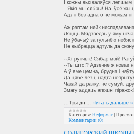
І кожны выхваляўся лепшым 
--Якія мы сябры! На ўсё жыц
Адзін без аднаго не можам ні 
Аж раптам нейк неспадзяван
Ляціць Мядзведзь у яму неча
Не ўбачыў за гульнёю небяс
Не выбрацца адтуль да скону
--Хітрунчык! Сябар мой! Рату
--Ты што!? Адзенне ж новае н
А ў яме цёмна, брудна і няўт
Да цябе лезці надта непрыту
Чакай да ранку, не сумуй, др
Змагу аддаць апошні піражок!
…Тры дн
...
Читать дальше »
Категория:
Неформат
|
Просмот
Комментарии (0)
СОЛИГОРСКИЙ ШКОЛЬН