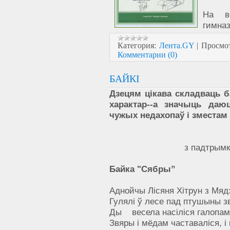
На вс
гимназ
Категория:
Лента.GY
|
Просмо
Комментарии (0)
БАЙКІ
Дзецям цікава складваць 
характар--а значыць даю
чужых недахопаў і зместам
з падтрым
Байка "Сябры”
Аднойчы Лісяня Хітрун з Мя
Гулялі ў лесе пад птушыны з
Ды весела насіліся галопам
Звяры і мёдам частаваліся, і