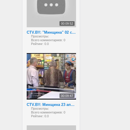
00:09:52
CTV.BY: "Минщина" 02 сентября 2013 года
Просмотры:
Всего комментариев:
0
Рейтинг:
0.0
00:09:47
CTV.BY: Минщина 23 апреля 2013
Просмотры:
Всего комментариев:
0
Рейтинг:
0.0