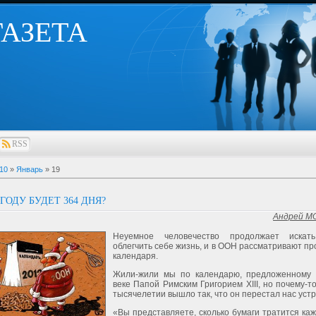
 ГАЗЕТА
RSS
10
»
Январь
»
19
 ГОДУ БУДЕТ 364 ДНЯ?
Андрей 
Неуемное человечество продолжает искат
облегчить себе жизнь, и в ООН рассматривают пр
календаря.
Жили-жили мы по календарю, предложенному 
веке Папой Римским Григорием XIII, но почему-т
тысячелетии вышло так, что он перестал нас устр
«Вы представляете, сколько бумаги тратится ка