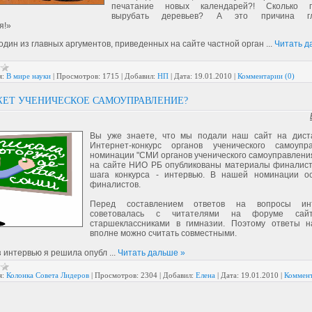
печатание новых календарей?! Сколько п
вырубать деревьев? А это причина гло
я!»
 один из главных аргументов, приведенных на сайте частной орган
...
Читать д
я:
В мире науки
|
Просмотров:
1715
|
Добавил:
НП
|
Дата:
19.01.2010
|
Комментарии (0)
ЕТ УЧЕНИЧЕСКОЕ САМОУПРАВЛЕНИЕ?
Вы уже знаете, что мы подали наш сайт на дист
Интернет-конкурс органов ученического самоупр
номинации "СМИ органов ученического самоуправления
на сайте НИО РБ опубликованы материалы финалист
шага конкурса - интервью. В нашей номинации о
финалистов.
Перед составлением ответов на вопросы ин
советовалась с читателями на форуме са
старшеклассниками в гимназии. Поэтому ответы 
вполне можно считать совместными.
з интервью я решила опубл
...
Читать дальше »
я:
Колонка Совета Лидеров
|
Просмотров:
2304
|
Добавил:
Елена
|
Дата:
19.01.2010
|
Коммент