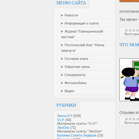
МЕНЮ САЙТА
потеплени
Новости
Так звучит
Информация о газете
Журнал "Гимназический
Категори
вестник"
ЧТО МОЖ
Поэтический блог "Нитка
жемчуга"
Гостевая книга
Обратная связь
Спецпроекты
Фотоальбомы
Видео
РУБРИКИ
Отрывки и
Лента.GY
[209]
V.I.P.
[40]
Категори
Материалы газеты "V.I.P."
ЭкоОко
[72]
Материалы газеты "ЭкоОко"
Колонка Совета Лидеров
[19]