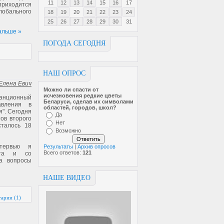
11
12
13
14
15
16
17
риходится
бального
18
19
20
21
22
23
24
25
26
27
28
29
30
31
альше »
ПОГОДА СЕГОДНЯ
НАШ ОПРОС
Елена Евич
Можно ли спасти от
исчезновен­ия редкие цветы
анционный
Беларуси, сделав их символами
авления в
областей, городов, школ?
". Сегодня
Да
ов второго
Нет
сталось 18
Возможно
тервью я
Результаты
|
Архив опросов
Всего ответов:
121
йта и со
на вопросы
НАШЕ ВИДЕО
арии (1)