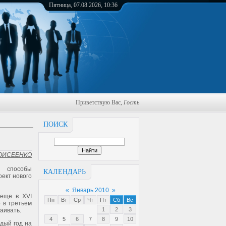
Пятница, 07.08.2026, 10:36
Приветствую Вас
,
Гость
ПОИСК
МОИСЕЕНКО
ь способы
КАЛЕНДАРЬ
оект нового
«
Январь 2010
»
еще в XVI
Пн
Вт
Ср
Чт
Пт
Сб
Вс
о в третьем
1
2
3
аивать.
4
5
6
7
8
9
10
ждый год на