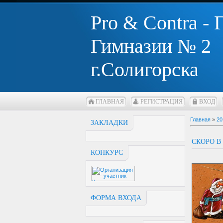
Pro & Contra -
Гимназии № 2
г.Солигорска
ГЛАВНАЯ
РЕГИСТРАЦИЯ
ВХОД
Главная
»
20
ЗАКЛАДКИ
СКОРО В
КОНКУРС
ФОРМА ВХОДА