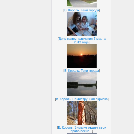
[
В. Король. Тени города
]
[
День самоуправления 7 марта
2012 года
]
[
В. Король. Тени города
]
[
В. Король. Семиструнная скрипка
]
[
В. Король. Зима не отдает свои
права весне...
]