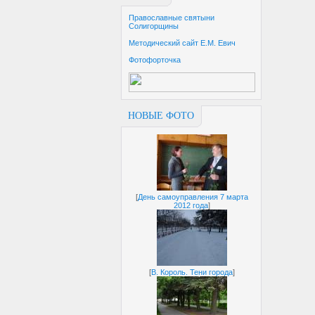
Православные святыни
Солигорщины
Методический сайт Е.М. Евич
Фотофорточка
НОВЫЕ ФОТО
[
День самоуправления 7 марта
2012 года
]
[
В. Король. Тени города
]