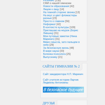
Резонанс
[130]
СМИ о нашей гимназии
Новости образования
[42]
Лицом к лицу
[14]
На темной стороне звонка
[13]
На вкус и цвет фломастеры
разные
[23]
Просто о главном
[56]
Неформат
[42]
В контексте культуры
[109]
Приглашаю на неурок (Борис
Лившиц)
[31]
Мои путевые заметки (Нина
Маринич)
[31]
Мимо смысла, зато пальцем в
небо
[29]
За безопасную жизнь
[48]
В мире науки
[33]
Колонка психолога
[25]
Выпускнику
[21]
САЙТЫ ГИМНАЗИИ № 2
Сайт замдиректора Н.П. Маринич
Сайт учителя истории Ларчик
Людмилы Антоновны
ДРУЗЬЯ