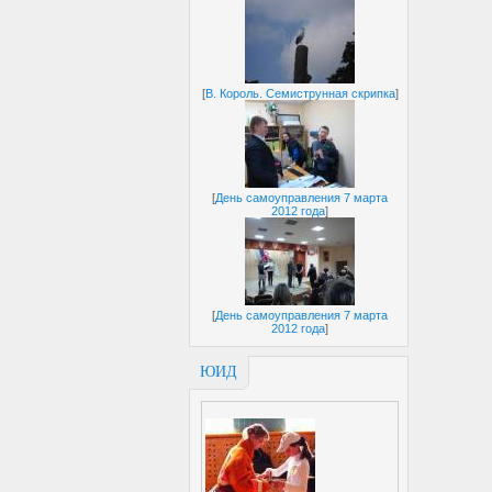
[
В. Король. Семиструнная скрипка
]
[
День самоуправления 7 марта
2012 года
]
[
День самоуправления 7 марта
2012 года
]
ЮИД