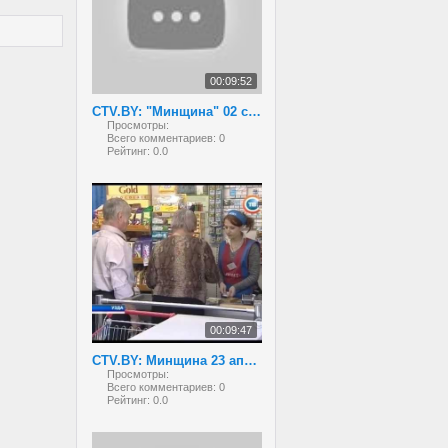
00:09:52
CTV.BY: "Минщина" 02 сентября 2013 года
Просмотры:
Всего комментариев:
0
Рейтинг:
0.0
00:09:47
CTV.BY: Минщина 23 апреля 2013
Просмотры:
Всего комментариев:
0
Рейтинг:
0.0