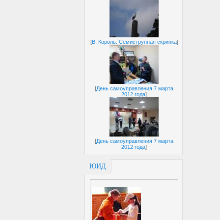
[
В. Король. Семиструнная скрипка
]
[
День самоуправления 7 марта
2012 года
]
[
День самоуправления 7 марта
2012 года
]
ЮИД