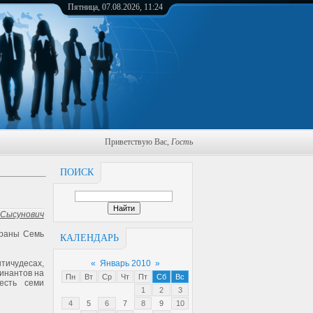
Пятница, 07.08.2026, 11:24
Приветствую Вас
,
Гость
ПОИСК
 Сысунович
браны Семь
КАЛЕНДАРЬ
нтичудесах,
«
Январь 2010
»
инантов на
Пн
Вт
Ср
Чт
Пт
Сб
Вс
есть семи
1
2
3
4
5
6
7
8
9
10