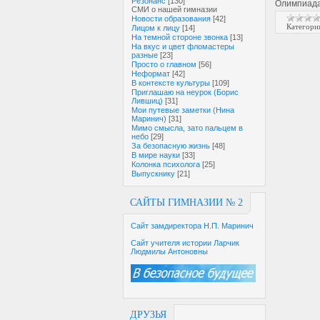
Резонанс
[130]
Олимпиада
СМИ о нашей гимназии
Новости образования
[42]
Категори
Лицом к лицу
[14]
На темной стороне звонка
[13]
На вкус и цвет фломастеры
разные
[23]
Просто о главном
[56]
Неформат
[42]
В контексте культуры
[109]
Приглашаю на неурок (Борис
Лившиц)
[31]
Мои путевые заметки (Нина
Маринич)
[31]
Мимо смысла, зато пальцем в
небо
[29]
За безопасную жизнь
[48]
В мире науки
[33]
Колонка психолога
[25]
Выпускнику
[21]
САЙТЫ ГИМНАЗИИ № 2
Сайт замдиректора Н.П. Маринич
Сайт учителя истории Ларчик
Людмилы Антоновны
ДРУЗЬЯ