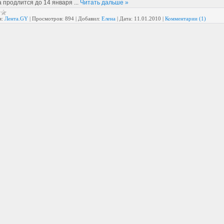
 продлится до 14 января
...
Читать дальше »
я:
Лента.GY
|
Просмотров:
894
|
Добавил:
Елена
|
Дата:
11.01.2010
|
Комментарии (1)