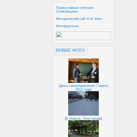
Православные святыни
Солигорщины
Методический сайт Е.М. Евич
Фотофорточка
НОВЫЕ ФОТО
[
День самоуправления 7 марта
2012 года
]
[
В. Король. Тени города
]