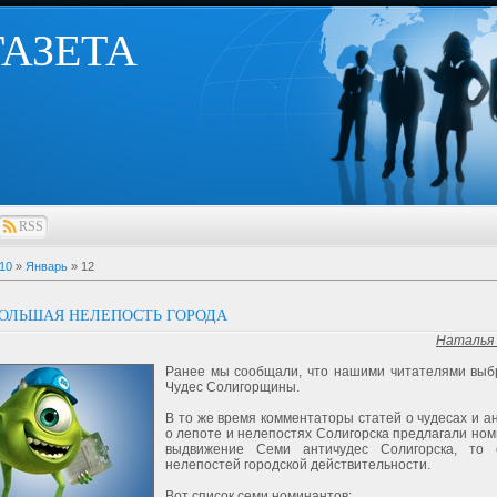
 ГАЗЕТА
RSS
10
»
Январь
»
12
ОЛЬШАЯ НЕЛЕПОСТЬ ГОРОДА
Наталья
Ранее мы сообщали, что нашими читателями вы
Чудес Солигорщины.
В то же время комментаторы статей о чудесах и а
о лепоте и нелепостях Солигорска предлагали ном
выдвижение Семи античудес Солигорска, то 
нелепостей городской действительности.
Вот список семи номинантов: