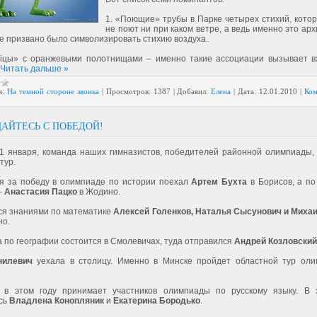
1. «Поющие» трубы в Парке четырех стихий, котор
не поют ни при каком ветре, а ведь именно это ар
е призвано было символизировать стихию воздуха.
іцы» с оранжевыми полотнищами – именно такие ассоциации вызывает в
Читать дальше »
я:
На темной стороне звонка
|
Просмотров:
1387
|
Добавил:
Елена
|
Дата:
12.01.2010
|
Ком
АЙТЕСЬ С ПОБЕДОЙ!
11 января, команда наших гимназистов, победителей районной олимпиады,
тур.
я за победу в олимпиаде по истории поехал
Артем Бухта
в Борисов, а п
–
Анастасия Пацко
в Жодино.
я знаниями по математике
Алексей Голенков, Наталья Сысунович и Миха
но.
 по географии состоится в Смолевичах, туда отправился
Андрей Козловский
нилевич
уехала в столицу. Именно в Минске пройдет областной тур ол
 в этом году принимает участников олимпиады по русскому языку. В 
сь
Владлена Конопляник
и
Екатерина Бородько
.