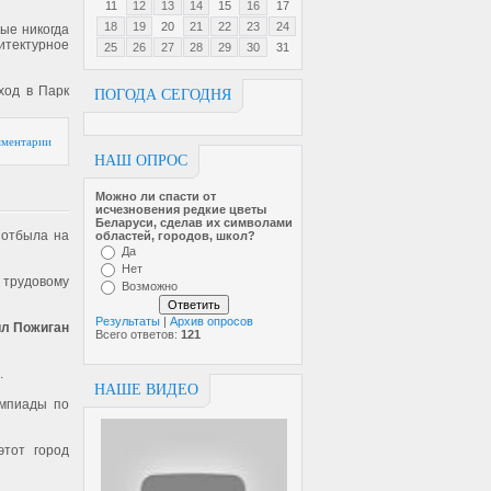
11
12
13
14
15
16
17
18
19
20
21
22
23
24
ые никогда
хитектурное
25
26
27
28
29
30
31
ход в Парк
ПОГОДА СЕГОДНЯ
ментарии
НАШ ОПРОС
Можно ли спасти от
исчезновен­ия редкие цветы
Беларуси, сделав их символами
 отбыла на
областей, городов, школ?
Да
Нет
о трудовому
Возможно
Результаты
|
Архив опросов
ил Пожиган
Всего ответов:
121
.
НАШЕ ВИДЕО
импиады по
этот город