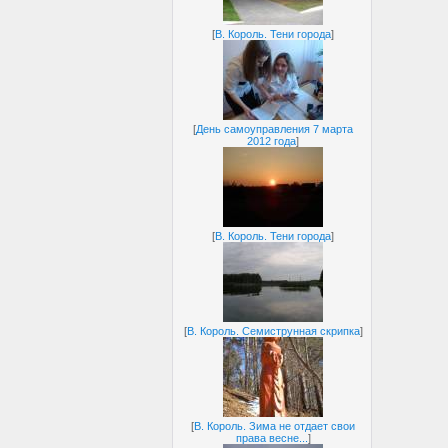
[
В. Король. Тени города
]
[
День самоуправления 7 марта
2012 года
]
[
В. Король. Тени города
]
[
В. Король. Семиструнная скрипка
]
[
В. Король. Зима не отдает свои
права весне...
]