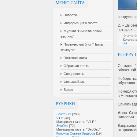
МЕНЮ САЙТА
Новости
сооружени
Информация о газете
2. «Шыбен
четырех
...
Журнал "Гимназический
вестник"
Категори
(4)
Поэтический блог "Нитка
жемчуга"
ВОЗВРАЩ
Гостевая книга
Сегодня, 
Обратная связь
областной 
Спецпроекты
Поборотьс
Фотоальбомы
обучению 
Видео
Померяютс
в Молодеч
РУБРИКИ
Олимпиада
Анна Ста
Лента.GY
[209]
биологии.
V.I.P.
[40]
Материалы газеты "V.I.P."
Дзержинск
ЭкоОко
[72]
Материалы газеты "ЭкоОко"
отправили
Колонка Совета Лидеров
[19]