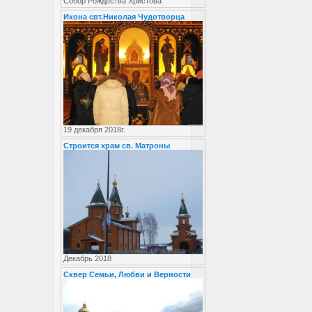
Собор Рождества Христова
Икона свт.Николая Чудотворца
19 декабря 2018г.
Строится храм св. Матроны
Декабрь 2018
Сквер Семьи, Любви и Верности