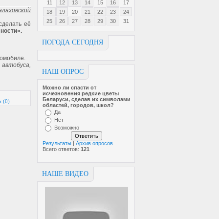
11
12
13
14
15
16
17
алаховский
18
19
20
21
22
23
24
25
26
27
28
29
30
31
сделать её
ности».
ПОГОДА СЕГОДНЯ
томобиле.
автобуса,
НАШ ОПРОС
Можно ли спасти от
исчезновен­ия редкие цветы
Беларуси, сделав их символами
 (0)
областей, городов, школ?
Да
Нет
Возможно
Результаты
|
Архив опросов
Всего ответов:
121
НАШЕ ВИДЕО