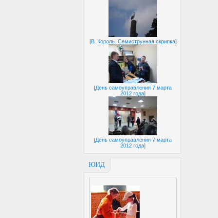
[
В. Король. Семиструнная скрипка
]
[
День самоуправления 7 марта
2012 года
]
[
День самоуправления 7 марта
2012 года
]
ЮИД