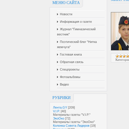
МЕНЮ САЙТА
Новости
Информация о газете
Журнал "Гимназический
вестник"
Поэтический блог "Нитка
жемчуга"
Гостевая книга
Категори
Обратная связь
Спецпроекты
Фотоальбомы
Видео
РУБРИКИ
Лента.GY
[209]
V.I.P.
[40]
Материалы газеты "V.I.P."
ЭкоОко
[72]
Материалы газеты "ЭкоОко"
Колонка Совета Лидеров
[19]