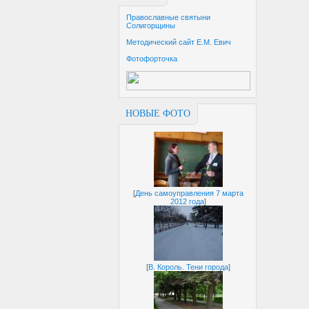
Православные святыни
Солигорщины
Методический сайт Е.М. Евич
Фотофорточка
НОВЫЕ ФОТО
[
День самоуправления 7 марта
2012 года
]
[
В. Король. Тени города
]