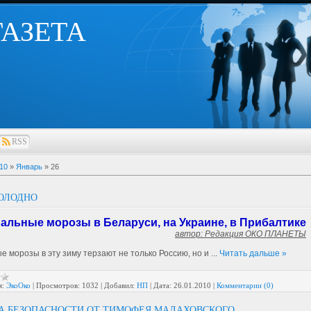
 ГАЗЕТА
RSS
10
»
Январь
»
26
ОЛОДНО
ьные морозы в Беларуси, на Украине, в Прибалтике
автор: Редакция ОКО ПЛАНЕТЫ
 морозы в эту зиму терзают не только Россию, но и
...
Читать дальше »
я:
ЭкоОко
|
Просмотров:
1032
|
Добавил:
НП
|
Дата:
26.01.2010
|
Комментарии (0)
А БЕЗОПАСНОСТИ ОТ ТИМОФЕЯ МАЛАХОВСКОГО