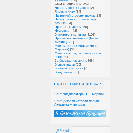
Резонанс
[130]
СМИ о нашей гимназии
Новости образования
[42]
Лицом к лицу
[14]
На темной стороне звонка
[13]
На вкус и цвет фломастеры
разные
[23]
Просто о главном
[56]
Неформат
[42]
В контексте культуры
[109]
Приглашаю на неурок (Борис
Лившиц)
[31]
Мои путевые заметки (Нина
Маринич)
[31]
Мимо смысла, зато пальцем в
небо
[29]
За безопасную жизнь
[48]
В мире науки
[33]
Колонка психолога
[25]
Выпускнику
[21]
САЙТЫ ГИМНАЗИИ № 2
Сайт замдиректора Н.П. Маринич
Сайт учителя истории Ларчик
Людмилы Антоновны
ДРУЗЬЯ