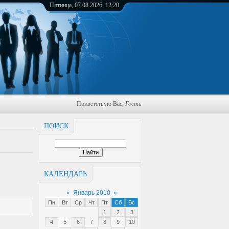
Пятница, 07.08.2026, 12:20
Приветствую Вас
,
Гость
ПОИСК
КАЛЕНДАРЬ
«
Январь 2010
»
Пн
Вт
Ср
Чт
Пт
Сб
Вс
1
2
3
4
5
6
7
8
9
10