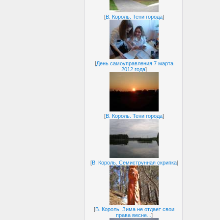
[
В. Король. Тени города
]
[
День самоуправления 7 марта
2012 года
]
[
В. Король. Тени города
]
[
В. Король. Семиструнная скрипка
]
[
В. Король. Зима не отдает свои
права весне...
]