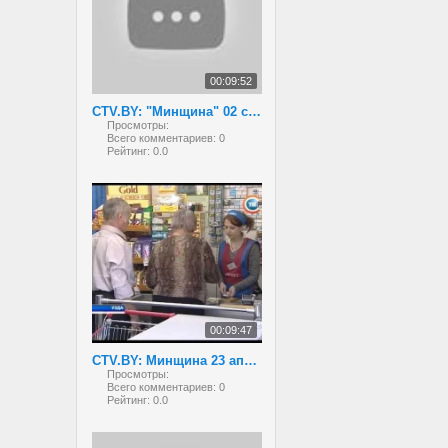
00:09:52
CTV.BY: "Минщина" 02 сентября 2013 года
Просмотры:
Всего комментариев:
0
Рейтинг:
0.0
00:09:47
CTV.BY: Минщина 23 апреля 2013
Просмотры:
Всего комментариев:
0
Рейтинг:
0.0