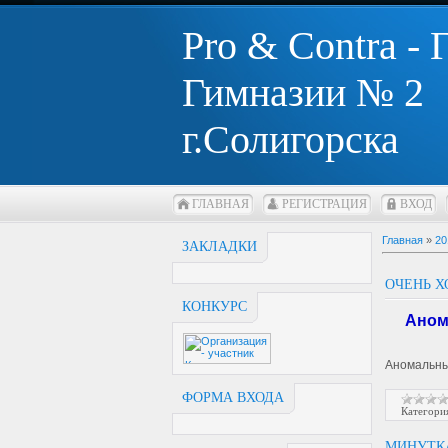
Pro & Contra -
Гимназии № 2
г.Солигорска
ГЛАВНАЯ
РЕГИСТРАЦИЯ
ВХОД
Главная
»
20
ЗАКЛАДКИ
ОЧЕНЬ Х
КОНКУРС
Аномал
Аномальные
ФОРМА ВХОДА
Категори
МИНУТК