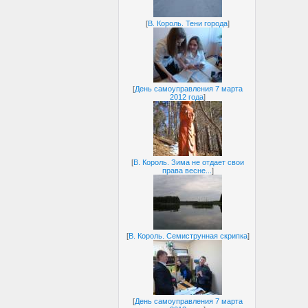
[
В. Король. Тени города
]
[
День самоуправления 7 марта
2012 года
]
[
В. Король. Зима не отдает свои
права весне...
]
[
В. Король. Семиструнная скрипка
]
[
День самоуправления 7 марта