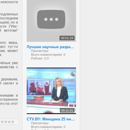
 неясности
подлинных
последним
цев), но и
сти ("Икс-
 веточки"
00:01:24
ного мира,
от тут-то
Лучшие научные разработки белорусских школьников
ам, может
Просмотры:
м.
Всего комментариев:
0
Рейтинг:
0.0
учёные уже
акомства с
 деревьям,
й скелет и
нниками и
потерянное
что на этот
00:11:01
CTV.BY: Минщина 25 января 2013
Просмотры:
Всего комментариев:
0