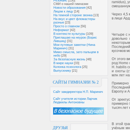
Резонанс
[130]
ramidus), 
СМИ о нашей гимназии
смешанную
Новости образования
[42]
Лицом к лицу
[14]
Через 4,5
На темной стороне звонка
[13]
в лице Ард
На вкус и цвет фломастеры
разные
[23]
Просто о главном
[56]
Неформат
[42]
В контексте культуры
[109]
Четыре с 
Приглашаю на неурок (Борис
довольно 
Лившиц)
[31]
некоторым 
Мои путевые заметки (Нина
Последний
Маринич)
[31]
кусочков м
Мимо смысла, зато пальцем в
небо
[29]
От этого в
За безопасную жизнь
[48]
род Homo в
В мире науки
[33]
Колонка психолога
[25]
H. habilis
Выпускнику
[21]
и охоты (
млн лет н
САЙТЫ ГИМНАЗИИ № 2
Примерно 
Последний
Европу и А
Сайт замдиректора Н.П. Маринич
Сайт учителя истории Ларчик
От эректу
Людмилы Антоновны
примерно 8
тысяч лет 
В этой гр
ДРУЗЬЯ
учёным мн