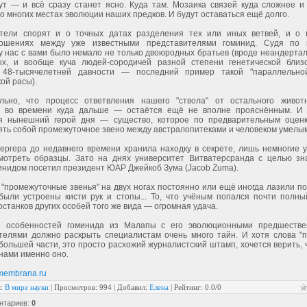
ут — и всё сразу станет ясно. Куда там. Мозаика связей куда сложнее и
о многих местах эволюции наших предков. И будут оставаться ещё долго.
тели спорят и о точных датах разделения тех или иных ветвей, и о 
ношениях между уже известными представителями гоминид. Судя по 
у нас с вами было немало не только двоюродных братьев (вроде неандерталь
х, и вообще куча людей-сородичей разной степени генетической близо
 48-тысячелетней давности — последний пример такой "параллельной
ой расы).
льно, что процесс ответвления нашего "ствола" от остального живот
 во времени куда дальше — остаётся ещё не вполне прояснённым. И в
я нынешний герой дня — существо, которое по предварительным оценк
ять собой промежуточное звено между австралопитеками и человеком умелы
ергера до недавнего времени хранила находку в секрете, лишь немногие 
мотреть образцы. Зато на днях университет Витватерсранда с целью зн
инидом посетил президент ЮАР Джейкоб Зума (Jacob Zuma).
"промежуточные звенья" на двух ногах постоянно или ещё иногда лазили по
 были устроены кисти рук и стопы... То, что учёным попался почти полны
останков других особей того же вида — огромная удача.
е особенностей гоминида из Малапы с его эволюционными предшестве
телями должно раскрыть специалистам очень много тайн. И хотя слова "
 большей части, это просто расхожий журналистский штамп, хочется верить, 
нами именно оно.
.membrana.ru
я
:
В мире науки
|
Просмотров
: 994 |
Добавил
:
Елена
|
Рейтинг
:
0.0
/
0
нтариев
:
0