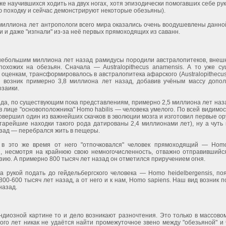
уже научившихся ходить на двух ногах, хотя эпизодически помогавших себе ру
 походку и сейчас демонстрируют некоторые обезьяны).
 миллиона лет антропологи всего мира оказались очень воодушевлены данно
и и даже "изгнали" из-за неё первых прямоходящих из саванн.
небольшим миллиона лет назад рамидусы породили австралопитеков, внеш
похожих на обезьян. Сначала — Australopithecus anamensis. А то уже су
оценкам, трансформировалось в австралопитека афарского (Australopithecus 
 возник примерно 3,8 миллиона лет назад, добавив учёным массу допо
озаики.
ида, по существующим пока представлениям, примерно 2,5 миллиона лет наз
 лице "основоположника" Homo habilis — человека умелого. По всей видимос
 совершил один из важнейших скачков в эволюции мозга и изготовил первые о
старейшие находки такого рода датированы 2,4 миллионами лет), ну а чуть
азад — перебрался жить в пещеры.
в это же время от него "отпочковался" человек прямоходящий — Homo
, несмотря на крайнюю свою немногочисленность, отважно отправившийс
зию. А примерно 800 тысяч лет назад он отметился приручением огня.
са рукой подать до гейдельбергского человека — Homo heidelbergensis, по
00-600 тысяч лет назад, а от него и к нам, Homo sapiens. Наш вид возник 
назад.
андиозной картине то и дело возникают разночтения. Это только в массово
ого лет никак не удаётся найти промежуточное звено между "обезьяной" и 