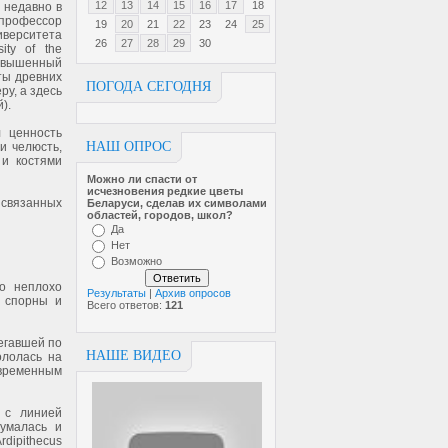
12
13
14
15
16
17
18
 недавно в
 профессор
19
20
21
22
23
24
25
ниверситета
26
27
28
29
30
ity of the
повышенный
ты древних
ПОГОДА СЕГОДНЯ
ру, а здесь
).
л ценность
НАШ ОПРОС
и челюсть,
 и костями
Можно ли спасти от
исчезновен­ия редкие цветы
к связанных
Беларуси, сделав их символами
областей, городов, школ?
Да
Нет
Возможно
о неплохо
Результаты
|
Архив опросов
 спорны и
Всего ответов:
121
егавшей по
НАШЕ ВИДЕО
ололась на
временным
 с линией
умалась и
dipithecus