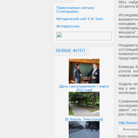
Мол, найд
остаются в
Православные святыни
Солигорщины
Исследова
Методический сайт Е.М. Евич
взаимоот
находкам, 
Фотофорточка
троюродны
женщина"
человеческ
Неудивите
отстоящий
НОВЫЕ ФОТО
появляетс
представл
Команда Б
успели ос
новым гом
Ходили ли 
[
День самоуправления 7 марта
как у них
2012 года
]
несколько 
Сравнени
последова
звено", по
раз перед 
[
В. Король. Тени города
]
http://www
Категори
Всего комме