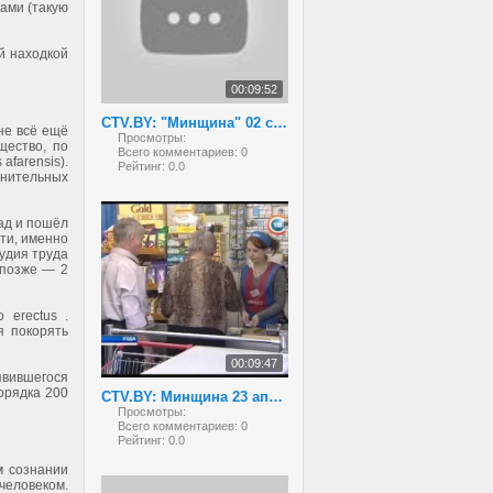
ками (такую
й находкой
00:09:52
CTV.BY: "Минщина" 02 сентября 2013 года
не всё ещё
Просмотры:
щество, по
Всего комментариев:
0
afarensis).
Рейтинг:
0.0
лнительных
ад и пошёл
ти, именно
рудия труда
 позже — 2
 erectus .
я покорять
00:09:47
явившегося
порядка 200
CTV.BY: Минщина 23 апреля 2013
Просмотры:
Всего комментариев:
0
Рейтинг:
0.0
м сознании
человеком.