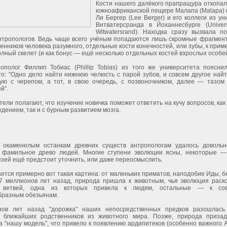
Кости нашего далёкого прапращура откопал
южноафриканской пещере Малапа (Malapa)
Ли Бергер (Lee Berger) и его коллеги из у
Витватерсранда в Йоханнесбурге (Univers
Witwatersrand). Находка сразу вызвала 
нтропологов. Ведь чаще всего учёным попадаются лишь скромные фрагмен
нников человека разумного, отдельные кости конечностей, или зубы, к приме
лный скелет (и как бонус — ещё несколько отдельных костей взрослых особей
ополог Филлип Тобиас (Phillip Tobias) из того же университета поясни
го: "Одно дело найти нижнюю челюсть с парой зубов, и совсем другое найт
ую с черепом, а тот, в свою очередь, с позвоночником, далее — тазом
й".
ели полагают, что изучение новичка поможет ответить на кучу вопросов, ка
дением, так и с бурным развитием мозга.
 окаменелым останкам древних существ антропологам удалось довольн
 фамильное древо людей. Многие ступени эволюции ясны, некоторые —
зей ещё предстоит уточнить, или даже переосмыслить.
ется примерно вот такая картина: от маленьких приматов, наподобие Иды, б
7 миллионов лет назад, природа пришла к животным, чья эволюция раск
о ветвей, одна из которых привела к людям, остальные — к со
бразным обезьянам.
нов лет назад "дорожка" наших непосредственных предков разошлась
 ближайших родственников из животного мира. Позже, природа призад
 "нашу модель", что привело к появлению ардипитеков (особенно важного Ar