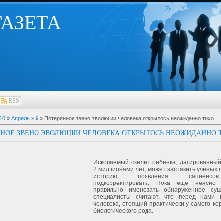
 ГАЗЕТА
RSS
10
»
Апрель
»
6
» Потерянное звено эволюции человека открылось неожиданно тихо
ННОЕ ЗВЕНО ЭВОЛЮЦИИ ЧЕЛОВЕКА ОТКРЫЛОСЬ НЕОЖИДАННО 
Ископаемый скелет ребёнка, датированны
2 миллионами лет, может заставить учёных 
историю появления сапиенс
подкорректировать. Пока ещё неясно
правильно именовать обнаруженное сущ
специалисты считают, что перед нами 
человека, стоящий практически у самого ко
биологического рода.