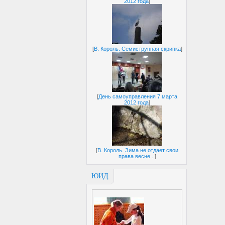
2012 года
]
[
В. Король. Семиструнная скрипка
]
[
День самоуправления 7 марта
2012 года
]
[
В. Король. Зима не отдает свои
права весне...
]
ЮИД