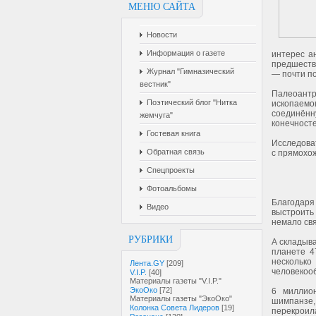
МЕНЮ САЙТА
Новости
Информация о газете
интерес а
предшестве
Журнал "Гимназический
— почти по
вестник"
Палеоантр
Поэтический блог "Нитка
ископаемо
соединённ
жемчуга"
конечносте
Гостевая книга
Исследоват
Обратная связь
с прямохож
Спецпроекты
Фотоальбомы
Благодаря
Видео
выстроить
немало свя
РУБРИКИ
А складыва
планете 4
нескольк
Лента.GY
[209]
человекоо
V.I.P.
[40]
Материалы газеты "V.I.P."
ЭкоОко
[72]
6 миллио
Материалы газеты "ЭкоОко"
шимпанзе,
Колонка Совета Лидеров
[19]
перекроила