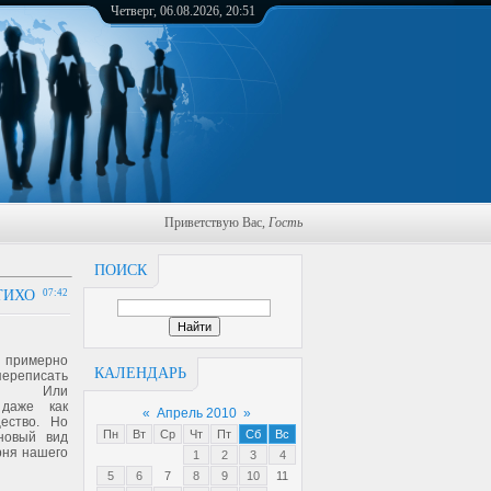
Четверг, 06.08.2026, 20:51
Приветствую Вас
,
Гость
ПОИСК
ТИХО
07:42
й примерно
КАЛЕНДАРЬ
переписать
ов. Или
 даже как
«
Апрель 2010
»
ество. Но
Пн
Вт
Ср
Чт
Пт
Сб
Вс
новый вид
рня нашего
1
2
3
4
5
6
7
8
9
10
11