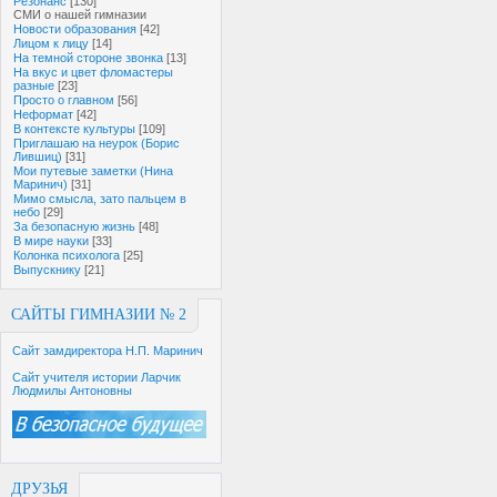
Резонанс
[130]
СМИ о нашей гимназии
Новости образования
[42]
Лицом к лицу
[14]
На темной стороне звонка
[13]
На вкус и цвет фломастеры
разные
[23]
Просто о главном
[56]
Неформат
[42]
В контексте культуры
[109]
Приглашаю на неурок (Борис
Лившиц)
[31]
Мои путевые заметки (Нина
Маринич)
[31]
Мимо смысла, зато пальцем в
небо
[29]
За безопасную жизнь
[48]
В мире науки
[33]
Колонка психолога
[25]
Выпускнику
[21]
САЙТЫ ГИМНАЗИИ № 2
Сайт замдиректора Н.П. Маринич
Сайт учителя истории Ларчик
Людмилы Антоновны
ДРУЗЬЯ