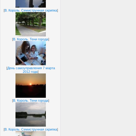
[
В. Король. Семиструнная скрипка
]
[
В. Король. Тени города
]
[
День самоуправления 7 марта
2012 года
]
[
В. Король. Тени города
]
[
В. Король. Семиструнная скрипка
]