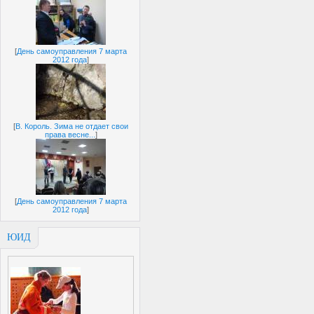
[
День самоуправления 7 марта
2012 года
]
[
В. Король. Зима не отдает свои
права весне...
]
[
День самоуправления 7 марта
2012 года
]
ЮИД