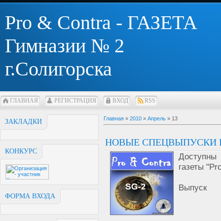
Pro & Contra - ГАЗЕТА
Гимназии № 2
г.Солигорска
ГЛАВНАЯ
РЕГИСТРАЦИЯ
ВХОД
RSS
Главная
»
2010
»
Апрель
»
13
ЗАКЛАДКИ
НОВЫЕ СПЕЦВЫПУСКИ 
КОНКУРС
Доступны 
газеты "Pr
Вы
ФОРМА ВХОДА