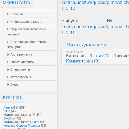
contra.ucoz.org/load/gimnazic
МЕНЮ САЙТА
1-0-10
Новости
Выпус
Информация о газете
contra.ucoz.org/load/gimnazic
Журнал "Гимназический
1-0-11
вестник"
Поэтический блог "Нитка
...
Читать дальше »
жемчуга"
Гостевая книга
Категория:
Лента.GY
|
Просмо
Комментарии (0)
Обратная связь
Спецпроекты
Фотоальбомы
Видео
РУБРИКИ
Лента.GY
[209]
V.I.P.
[40]
Материалы газеты "V.I.P."
ЭкоОко
[72]
Материалы газеты "ЭкоОко"
Колонка Совета Лидеров
[19]