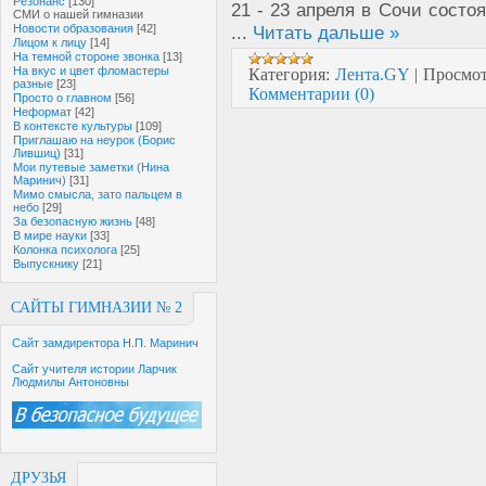
Резонанс
[130]
21 - 23 апреля в Сочи состо
СМИ о нашей гимназии
...
Читать дальше »
Новости образования
[42]
Лицом к лицу
[14]
На темной стороне звонка
[13]
На вкус и цвет фломастеры
Категория:
Лента.GY
|
Просмот
разные
[23]
Комментарии (0)
Просто о главном
[56]
Неформат
[42]
В контексте культуры
[109]
Приглашаю на неурок (Борис
Лившиц)
[31]
Мои путевые заметки (Нина
Маринич)
[31]
Мимо смысла, зато пальцем в
небо
[29]
За безопасную жизнь
[48]
В мире науки
[33]
Колонка психолога
[25]
Выпускнику
[21]
САЙТЫ ГИМНАЗИИ № 2
Сайт замдиректора Н.П. Маринич
Сайт учителя истории Ларчик
Людмилы Антоновны
ДРУЗЬЯ