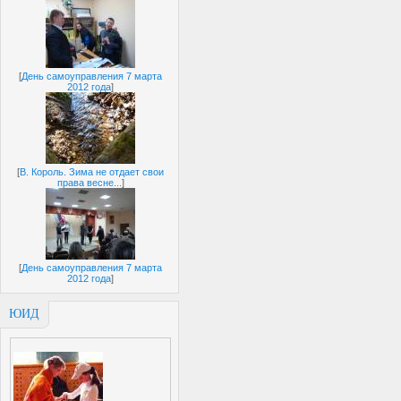
[
День самоуправления 7 марта
2012 года
]
[
В. Король. Зима не отдает свои
права весне...
]
[
День самоуправления 7 марта
2012 года
]
ЮИД