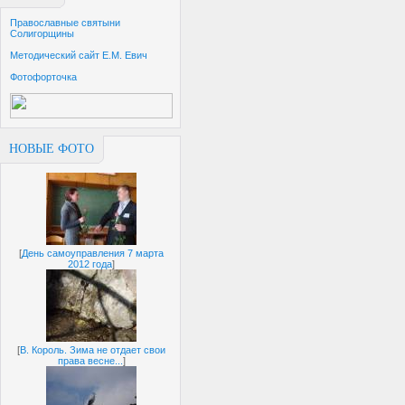
Православные святыни
Солигорщины
Методический сайт Е.М. Евич
Фотофорточка
НОВЫЕ ФОТО
[
День самоуправления 7 марта
2012 года
]
[
В. Король. Зима не отдает свои
права весне...
]