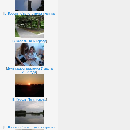
[
В. Король. Семиструнная скрипка
]
[
В. Король. Тени города
]
[
День самоуправления 7 марта
2012 года
]
[
В. Король. Тени города
]
[
В. Король. Семиструнная скрипка
]