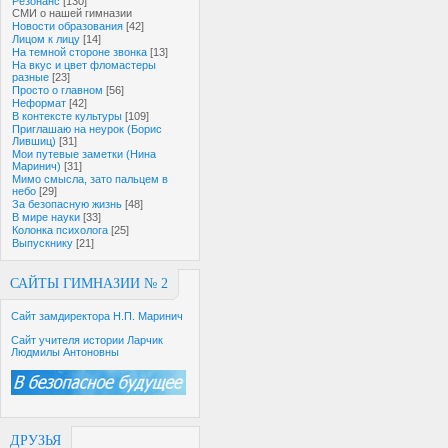
Резонанс
[130]
СМИ о нашей гимназии
Новости образования
[42]
Лицом к лицу
[14]
На темной стороне звонка
[13]
На вкус и цвет фломастеры
разные
[23]
Просто о главном
[56]
Неформат
[42]
В контексте культуры
[109]
Приглашаю на неурок (Борис
Лившиц)
[31]
Мои путевые заметки (Нина
Маринич)
[31]
Мимо смысла, зато пальцем в
небо
[29]
За безопасную жизнь
[48]
В мире науки
[33]
Колонка психолога
[25]
Выпускнику
[21]
САЙТЫ ГИМНАЗИИ № 2
Сайт замдиректора Н.П. Маринич
Сайт учителя истории Ларчик
Людмилы Антоновны
ДРУЗЬЯ