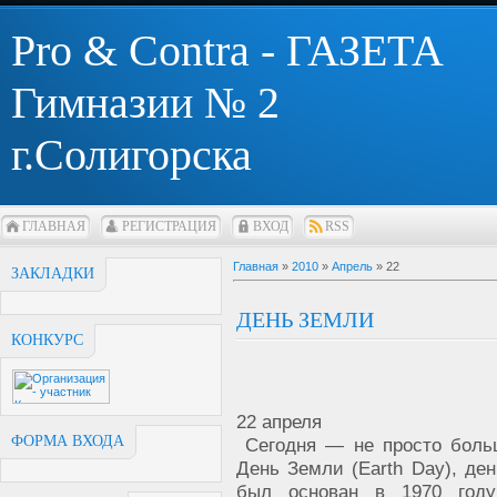
Pro & Contra - ГАЗЕТА
Гимназии № 2
г.Солигорска
ГЛАВНАЯ
РЕГИСТРАЦИЯ
ВХОД
RSS
Главная
»
2010
»
Апрель
»
22
ЗАКЛАДКИ
ДЕНЬ ЗЕМЛИ
КОНКУРС
22 апреля
ФОРМА ВХОДА
Сегодня — не просто боль
День Земли (Earth Day), де
был основан в 1970 год