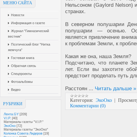
МЕНЮ САЙТА
Нельсоном (Gaylord Nelson) 
странах.
Новости
В северном полушарии Ден
Информация о газете
полушарии — осенью. Ос
Журнал "Гимназический
является привлечение внима
вестник"
к проблемам Земли, к пробл
Поэтический блог "Нитка
жемчуга"
Какая же она, наша Земля?
Гостевая книга
Подсчитано, что планете З
Обратная связь
лет. Если вы захотите обой
Спецпроекты
предстоит проделать путь дл
Фотоальбомы
Расстоян
...
Читать дальше »
Видео
Категория:
ЭкоОко
|
Просмот
РУБРИКИ
Комментарии (0)
Лента.GY
[209]
V.I.P.
[40]
Материалы газеты "V.I.P."
ЭкоОко
[72]
Материалы газеты "ЭкоОко"
Колонка Совета Лидеров
[19]