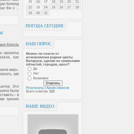
15
16
17
18
19
20
21
egan forming
22
23
24
25
26
27
28
near the v
...
29
30
31
ПОГОДА СЕГОДНЯ
ЕМ
НАШ ОПРОС
мир Король
го проекта
Можно ли спасти от
зала, как
исчезновен­ия редкие цветы
Беларуси, сделав их символами
областей, городов, школ?
Да
нили мир».
Нет
азать, как
Возможно
ьютер. Это
Результаты
|
Архив опросов
ашина была
Всего ответов:
121
ставить – в
чки зрения
НАШЕ ВИДЕО