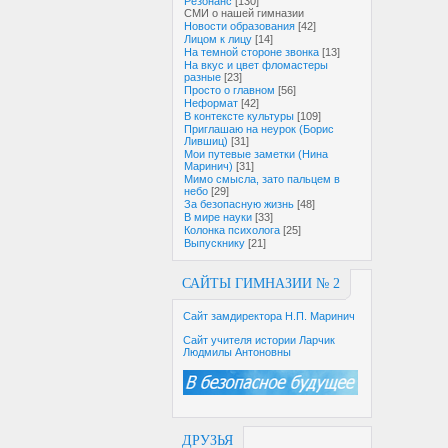
Резонанс
[130]
СМИ о нашей гимназии
Новости образования
[42]
Лицом к лицу
[14]
На темной стороне звонка
[13]
На вкус и цвет фломастеры
разные
[23]
Просто о главном
[56]
Неформат
[42]
В контексте культуры
[109]
Приглашаю на неурок (Борис
Лившиц)
[31]
Мои путевые заметки (Нина
Маринич)
[31]
Мимо смысла, зато пальцем в
небо
[29]
За безопасную жизнь
[48]
В мире науки
[33]
Колонка психолога
[25]
Выпускнику
[21]
САЙТЫ ГИМНАЗИИ № 2
Сайт замдиректора Н.П. Маринич
Сайт учителя истории Ларчик
Людмилы Антоновны
ДРУЗЬЯ