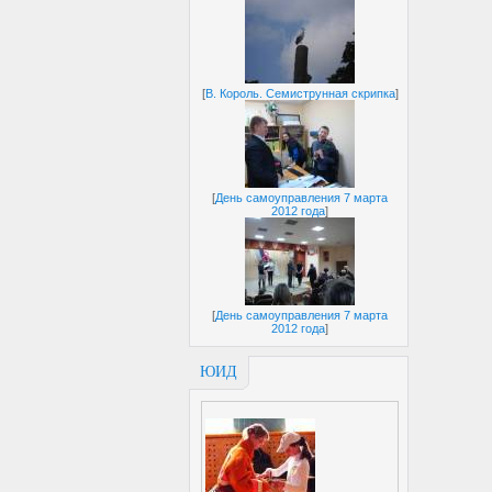
[
В. Король. Семиструнная скрипка
]
[
День самоуправления 7 марта
2012 года
]
[
День самоуправления 7 марта
2012 года
]
ЮИД