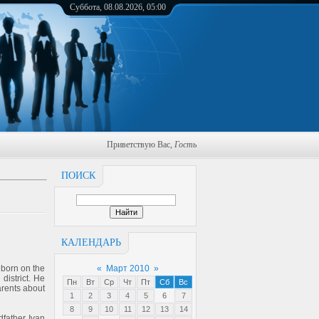
Суббота, 08.08.2026, 05:00
Приветствую Вас
,
Гость
ПОИСК
КАЛЕНДАРЬ
 born on the
«
Март 2010
»
district. He
Пн
Вт
Ср
Чт
Пт
Сб
Вс
arents about
1
2
3
4
5
6
7
8
9
10
11
12
13
14
dfather Ivan