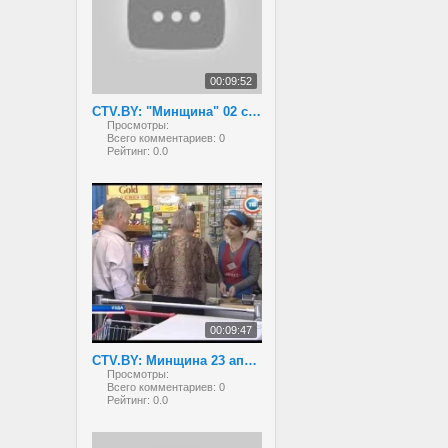
00:09:52
CTV.BY: "Минщина" 02 сентября 2013 года
Просмотры:
Всего комментариев:
0
Рейтинг:
0.0
00:09:47
CTV.BY: Минщина 23 апреля 2013
Просмотры:
Всего комментариев:
0
Рейтинг:
0.0