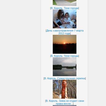
[
В. Король. Тени города
]
[
День самоуправления 7 марта
2012 года
]
[
В. Король. Тени города
]
[
В. Король. Семиструнная скрипка
]
[
В. Король. Зима не отдает свои
права весне...
]