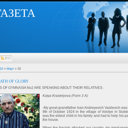
 ГАЗЕТА
RSS
10
»
Март
»
30
ATH OF GLORY
S OF GYMNASIA No2 ARE SPEAKING ABOUT THEIR RELATIVES:
Katya Krastelyova (Form 3 A):
-My great-grandfather Ivan Andreyevich Vasilevich was
9th of October 1924 in the village of Volotye in Slutsk 
was the eldest child in his family and had to help his p
the house.
When the fascists attacked our country, my great-gran