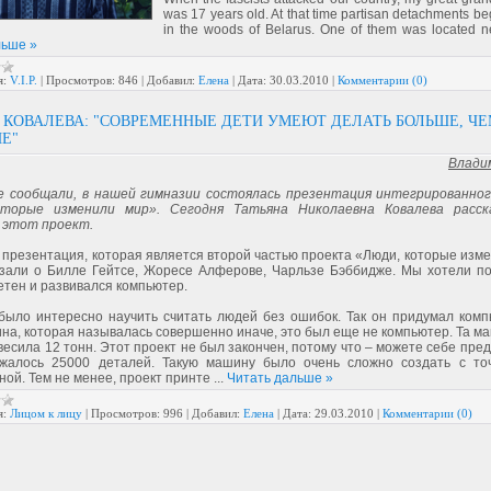
was 17 years old. At that time partisan detachments b
in the woods of Belarus. One of them was located 
льше »
я:
V.I.P.
|
Просмотров:
846
|
Добавил:
Елена
|
Дата:
30.03.2010
|
Комментарии (0)
 КОВАЛЕВА: "СОВРЕМЕННЫЕ ДЕТИ УМЕЮТ ДЕЛАТЬ БОЛЬШЕ, Ч
Е"
Влади
е сообщали, в нашей гимназии состоялась презентация интегрированно
оторые изменили мир». Сегодня Татьяна Николаевна Ковалева расска
 этот проект.
 презентация, которая является второй частью проекта «Люди, которые изме
зали о Билле Гейтсе, Жоресе Алферове, Чарльзе Бэббидже. Мы хотели пок
етен и развивался компьютер.
было интересно научить считать людей без ошибок. Так он придумал комп
на, которая называлась совершенно иначе, это был еще не компьютер. Та м
весила 12 тонн. Этот проект не был закончен, потому что – можете себе пред
жалось 25000 деталей. Такую машину было очень сложно создать с то
ой. Тем не менее, проект принте
...
Читать дальше »
я:
Лицом к лицу
|
Просмотров:
996
|
Добавил:
Елена
|
Дата:
29.03.2010
|
Комментарии (0)