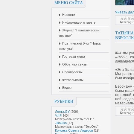
МЕНЮ САЙТА
Читать да
Новости
Категори
Информация о газете
Журнал "Гимназический
ТАТЬЯНА
вестник"
ВЗРОСЛЫ
Поэтический блог "Нитка
жемчуга"
Как мы уж
Гостевая книга
«Люди, к
готовился
Обратная связь
«Эта была
Спецпроекты
Мы расска
был изобр
Фотоальбомы
Бэббиджу 
Видео
была маши
огромной, 
ней содер
РУБРИКИ
материальн
Лента.GY
[209]
Категори
V.I.P.
[40]
Материалы газеты "V.I.P."
ЭкоОко
[72]
Материалы газеты "ЭкоОко"
Колонка Совета Лидеров
[19]