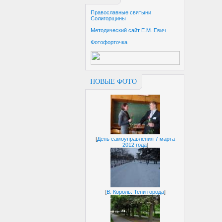
Православные святыни
Солигорщины
Методический сайт Е.М. Евич
Фотофорточка
НОВЫЕ ФОТО
[
День самоуправления 7 марта
2012 года
]
[
В. Король. Тени города
]