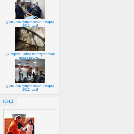
[
День самоуправления 7 марта
2012 года
]
[
В. Король. Зима не отдает свои
права весне...
]
[
День самоуправления 7 марта
2012 года
]
ЮИД