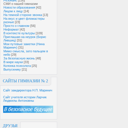
Резонанс
[130]
СМИ о нашей гимназии
Новости образования
[42]
Лицом к лицу
[14]
На темной стороне звонка
[13]
На вкус и цвет фломастеры
разные
[23]
Просто о главном
[56]
Неформат
[42]
В контексте культуры
[109]
Приглашаю на неурок (Борис
Лившиц)
[31]
Мои путевые заметки (Нина
Маринич)
[31]
Мимо смысла, зато пальцем в
небо
[29]
За безопасную жизнь
[48]
В мире науки
[33]
Колонка психолога
[25]
Выпускнику
[21]
САЙТЫ ГИМНАЗИИ № 2
Сайт замдиректора Н.П. Маринич
Сайт учителя истории Ларчик
Людмилы Антоновны
ДРУЗЬЯ