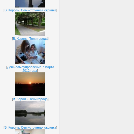
[
В. Король. Семиструнная скрипка
]
[
В. Король. Тени города
]
[
День самоуправления 7 марта
2012 года
]
[
В. Король. Тени города
]
[
В. Король. Семиструнная скрипка
]