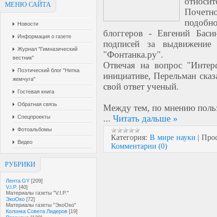
относи
МЕНЮ САЙТА
Почетн
подобно
Новости
блоггеров - Евгений Баси
Информация о газете
подписей за выдвижение 
Журнал "Гимназический
"Фонтанка.ру".
вестник"
Отвечая на вопрос "Интер
Поэтический блог "Нитка
инициативе, Перельман сказа
жемчуга"
свой ответ ученый.
Гостевая книга
Обратная связь
Между тем, по мнению пользо
...
Читать дальше »
Спецпроекты
Фотоальбомы
Категория:
В мире науки
|
Про
Видео
Комментарии (0)
РУБРИКИ
Лента.GY
[209]
V.I.P.
[40]
Материалы газеты "V.I.P."
ЭкоОко
[72]
Материалы газеты "ЭкоОко"
Колонка Совета Лидеров
[19]