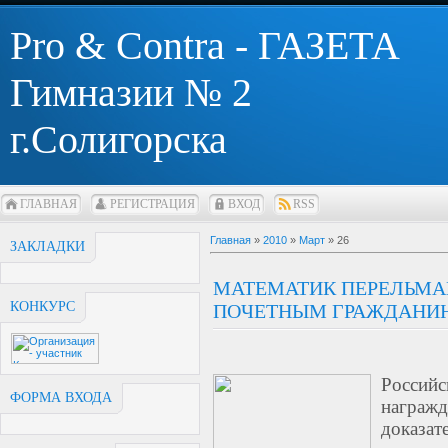
Pro & Contra - ГАЗЕТА
Гимназии № 2
г.Солигорска
ГЛАВНАЯ
РЕГИСТРАЦИЯ
ВХОД
RSS
Главная
»
2010
»
Март
»
26
ЗАКЛАДКИ
МАТЕМАТИК ПЕРЕЛЬМА
КОНКУРС
ПОЧЕТНЫМ ГРАЖДАНИН
Россий
ФОРМА ВХОДА
награ
доказат