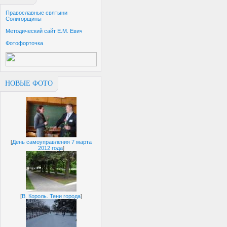
Православные святыни
Солигорщины
Методический сайт Е.М. Евич
Фотофорточка
НОВЫЕ ФОТО
[
День самоуправления 7 марта
2012 года
]
[
В. Король. Тени города
]