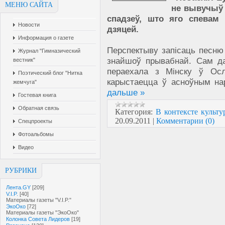
МЕНЮ САЙТА
не вывучыў 
спадзеў, што яго спевам 
Новости
дзяцей.
Информация о газете
Перспектыву запісаць песню
Журнал "Гимназический
знайшоў прывабнай. Сам д
вестник"
пераехала з Мінску ў Ос
Поэтический блог "Нитка
карыстаецца ў асноўным на
жемчуга"
дальше »
Гостевая книга
Обратная связь
Категория:
В контексте культу
20.09.2011
|
Комментарии (0)
Спецпроекты
Фотоальбомы
Видео
РУБРИКИ
Лента.GY
[209]
V.I.P.
[40]
Материалы газеты "V.I.P."
ЭкоОко
[72]
Материалы газеты "ЭкоОко"
Колонка Совета Лидеров
[19]