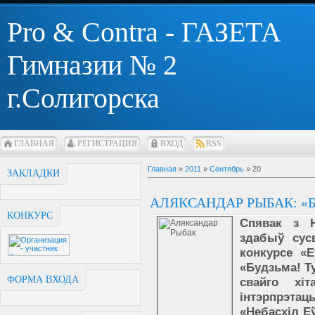
Pro & Contra - ГАЗЕТА
Гимназии № 2
г.Солигорска
ГЛАВНАЯ
РЕГИСТРАЦИЯ
ВХОД
RSS
Главная
»
2011
»
Сентябрь
»
20
ЗАКЛАДКИ
АЛЯКСАНДАР РЫБАК: «
КОНКУРС
Спявак з Н
здабыў сус
конкурсе «Е
«Будзьма! Т
ФОРМА ВХОДА
свайго хіт
інтэрпрэтац
«Небасхіл Е