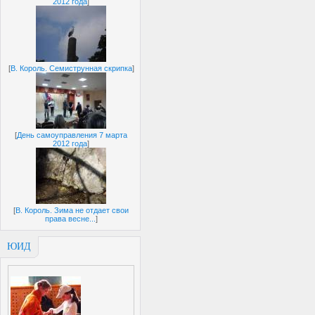
2012 года
]
[
В. Король. Семиструнная скрипка
]
[
День самоуправления 7 марта
2012 года
]
[
В. Король. Зима не отдает свои
права весне...
]
ЮИД