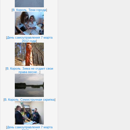
[
В. Король. Тени города
]
[
День самоуправления 7 марта
2012 года
]
[
В. Король. Зима не отдает свои
права весне...
]
[
В. Король. Семиструнная скрипка
]
[
День самоуправления 7 марта