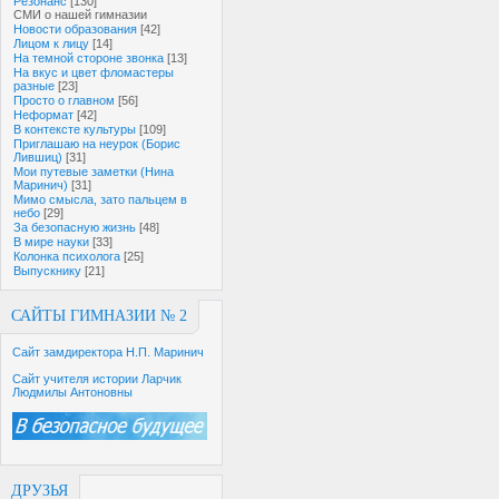
Резонанс
[130]
СМИ о нашей гимназии
Новости образования
[42]
Лицом к лицу
[14]
На темной стороне звонка
[13]
На вкус и цвет фломастеры
разные
[23]
Просто о главном
[56]
Неформат
[42]
В контексте культуры
[109]
Приглашаю на неурок (Борис
Лившиц)
[31]
Мои путевые заметки (Нина
Маринич)
[31]
Мимо смысла, зато пальцем в
небо
[29]
За безопасную жизнь
[48]
В мире науки
[33]
Колонка психолога
[25]
Выпускнику
[21]
САЙТЫ ГИМНАЗИИ № 2
Сайт замдиректора Н.П. Маринич
Сайт учителя истории Ларчик
Людмилы Антоновны
ДРУЗЬЯ