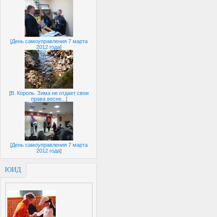
[
День самоуправления 7 марта
2012 года
]
[
В. Король. Зима не отдает свои
права весне...
]
[
День самоуправления 7 марта
2012 года
]
ЮИД