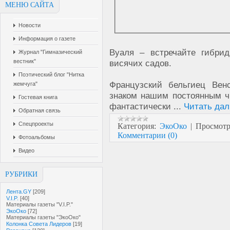
МЕНЮ САЙТА
Новости
Информация о газете
Вуаля – встречайте гибрид
Журнал "Гимназический
висячих садов.
вестник"
Поэтический блог "Нитка
Французский бельгиец Венс
жемчуга"
знаком нашим постоянным ч
Гостевая книга
фантастически
...
Читать дал
Обратная связь
Спецпроекты
Категория:
ЭкоОко
|
Просмотр
Комментарии (0)
Фотоальбомы
Видео
РУБРИКИ
Лента.GY
[209]
V.I.P.
[40]
Материалы газеты "V.I.P."
ЭкоОко
[72]
Материалы газеты "ЭкоОко"
Колонка Совета Лидеров
[19]