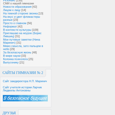
Резонанс
[130]
СМИ о нашей гимназии
Новости образования
[42]
Лицом к лицу
[14]
На темной стороне звонка
[13]
На вкус и цвет фломастеры
разные
[23]
Просто о главном
[56]
Неформат
[42]
В контексте культуры
[109]
Приглашаю на неурок (Борис
Лившиц)
[31]
Мои путевые заметки (Нина
Маринич)
[31]
Мимо смысла, зато пальцем в
небо
[29]
За безопасную жизнь
[48]
В мире науки
[33]
Колонка психолога
[25]
Выпускнику
[21]
САЙТЫ ГИМНАЗИИ № 2
Сайт замдиректора Н.П. Маринич
Сайт учителя истории Ларчик
Людмилы Антоновны
ДРУЗЬЯ