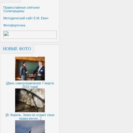
Православные святыни
Солигорщины
Методический сайт Е.М. Евич
Фотофорточка
НОВЫЕ ФОТО
[
День самоуправления 7 марта
2012 года
]
[
В. Король. Зима не отдает свои
права весне...
]