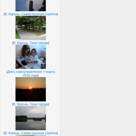
[
В. Король. Семиструнная скрипка
]
[
В. Король. Тени города
]
[
День самоуправления 7 марта
2012 года
]
[
В. Король. Тени города
]
[
В. Король. Семиструнная скрипка
]