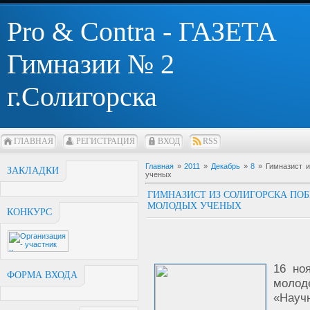
Pro & Contra - ГАЗЕТА
Гимназии № 2
г.Солигорска
ГЛАВНАЯ
РЕГИСТРАЦИЯ
ВХОД
RSS
Главная
»
2011
»
Декабрь
»
8
» Гимназист и
ЗАКЛАДКИ
ученых
ГИМНАЗИСТ ИЗ СОЛИГОРСКА ПО
МОЛОДЫХ УЧЕНЫХ
КОНКУРС
16 но
ФОРМА ВХОДА
молод
«Нау