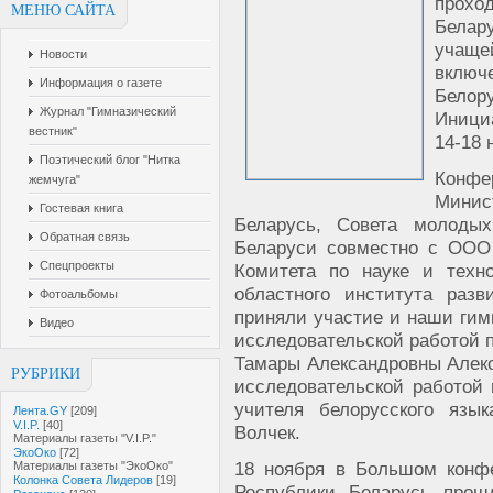
прохо
МЕНЮ САЙТА
Белар
учащ
Новости
включ
Информация о газете
Белор
Журнал "Гимназический
Иници
вестник"
14-18 
Поэтический блог "Нитка
Конф
жемчуга"
Мини
Гостевая книга
Беларусь, Совета молоды
Обратная связь
Беларуси совместно с ООО 
Спецпроекты
Комитета по науке и техно
областного института разв
Фотоальбомы
приняли участие и наши гимн
Видео
исследовательской работой 
Тамары Александровны Алекс
РУБРИКИ
исследовательской работой 
учителя белорусского язы
Лента.GY
[209]
V.I.P.
[40]
Волчек.
Материалы газеты "V.I.P."
ЭкоОко
[72]
18 ноября в Большом конфе
Материалы газеты "ЭкоОко"
Колонка Совета Лидеров
[19]
Республики Беларусь прош