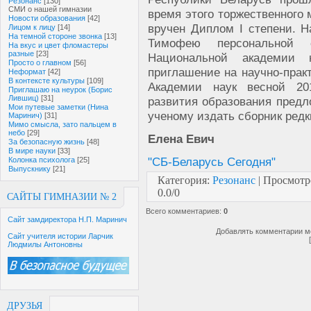
Резонанс
[130]
СМИ о нашей гимназии
время этого торжественног
Новости образования
[42]
вручен Диплом I степени. 
Лицом к лицу
[14]
На темной стороне звонка
[13]
Тимофею персональной 
На вкус и цвет фломастеры
разные
[23]
Национальной академии 
Просто о главном
[56]
приглашение на научно-прак
Неформат
[42]
В контексте культуры
[109]
Академии наук весной 20
Приглашаю на неурок (Борис
Лившиц)
[31]
развития образования пред
Мои путевые заметки (Нина
ученому издать сборник редк
Маринич)
[31]
Мимо смысла, зато пальцем в
небо
[29]
Елена Евич
За безопасную жизнь
[48]
В мире науки
[33]
"СБ-Беларусь Сегодня"
Колонка психолога
[25]
Выпускнику
[21]
Категория
:
Резонанс
|
Просмотр
0.0
/
0
САЙТЫ ГИМНАЗИИ № 2
Всего комментариев
:
0
Сайт замдиректора Н.П. Маринич
Добавлять комментарии мо
Сайт учителя истории Ларчик
Людмилы Антоновны
ДРУЗЬЯ