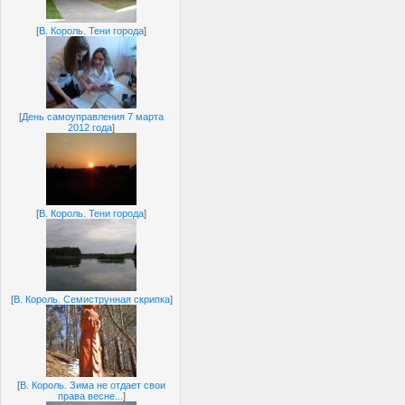
[
В. Король. Тени города
]
[
День самоуправления 7 марта
2012 года
]
[
В. Король. Тени города
]
[
В. Король. Семиструнная скрипка
]
[
В. Король. Зима не отдает свои
права весне...
]