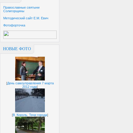
Православные святыни
Солигорщины
Методический сайт Е.М. Евич
Фотофорточка
НОВЫЕ ФОТО
[
День самоуправления 7 марта
2012 года
]
[
В. Король. Тени города
]