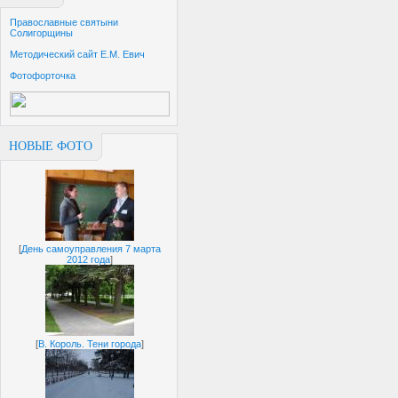
Православные святыни
Солигорщины
Методический сайт Е.М. Евич
Фотофорточка
НОВЫЕ ФОТО
[
День самоуправления 7 марта
2012 года
]
[
В. Король. Тени города
]