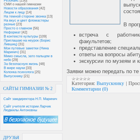
Резонанс
[130]
выпуск
СМИ о нашей гимназии
Новости образования
[42]
состоя
Лицом к лицу
[14]
На темной стороне звонка
[13]
На вкус и цвет фломастеры
В прог
разные
[23]
Просто о главном
[56]
Неформат
[42]
встреча с работни
В контексте культуры
[109]
факультетов;
Приглашаю на неурок (Борис
Лившиц)
[31]
представление специал
Мои путевые заметки (Нина
Маринич)
[31]
ответы на вопросы абит
Мимо смысла, зато пальцем в
экскурсии по музеям и 
небо
[29]
За безопасную жизнь
[48]
В мире науки
[33]
Заявки можно передать по т
Колонка психолога
[25]
Выпускнику
[21]
Категория:
Выпускнику
|
Прос
Комментарии (0)
САЙТЫ ГИМНАЗИИ № 2
Сайт замдиректора Н.П. Маринич
Сайт учителя истории Ларчик
Людмилы Антоновны
ДРУЗЬЯ