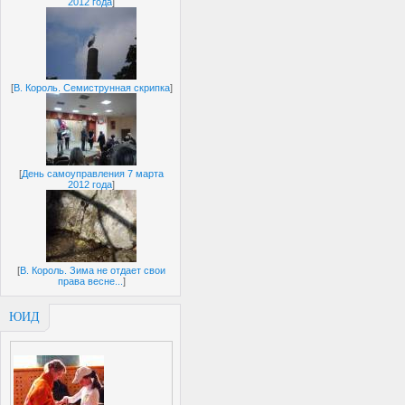
2012 года
]
[
В. Король. Семиструнная скрипка
]
[
День самоуправления 7 марта
2012 года
]
[
В. Король. Зима не отдает свои
права весне...
]
ЮИД