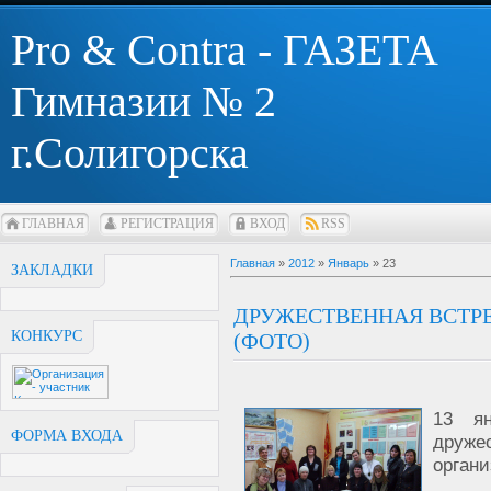
Pro & Contra - ГАЗЕТА
Гимназии № 2
г.Солигорска
ГЛАВНАЯ
РЕГИСТРАЦИЯ
ВХОД
RSS
Главная
»
2012
»
Январь
»
23
ЗАКЛАДКИ
ДРУЖЕСТВЕННАЯ ВСТР
КОНКУРС
(ФОТО)
13 ян
ФОРМА ВХОДА
друж
органи