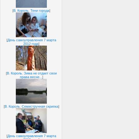
[
В. Король. Тени города
]
[
День самоуправления 7 марта
2012 года
]
[
В. Король. Зима не отдает свои
права весне...
]
[
В. Король. Семиструнная скрипка
]
[
День самоуправления 7 марта