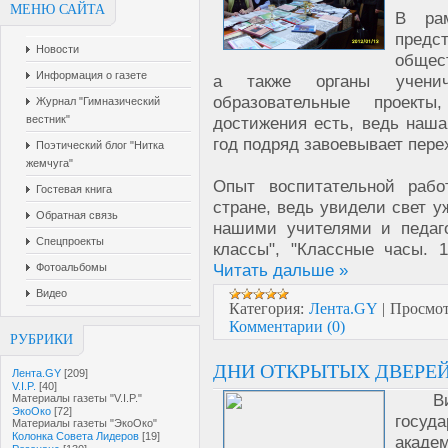
МЕНЮ САЙТА
В ра
предс
Новости
общес
Информация о газете
а также органы учениче
образовательные проект
Журнал "Гимназический
достижения есть, ведь наша
вестник"
год подряд завоевывает пере
Поэтический блог "Нитка
жемчуга"
Опыт воспитательной рабо
Гостевая книга
стране, ведь увидели свет у
Обратная связь
нашими учителями и педаго
Спецпроекты
классы", "Классные часы. 
Читать дальше »
Фотоальбомы
Видео
Категория:
Лента.GY
|
Просмот
Комментарии (0)
РУБРИКИ
ДНИ ОТКРЫТЫХ ДВЕРЕ
Лента.GY
[209]
V.I.P.
[40]
Вите
Материалы газеты "V.I.P."
ЭкоОко
[72]
госуда
Материалы газеты "ЭкоОко"
Колонка Совета Лидеров
[19]
акаде