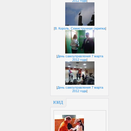
2012 года
]
[
В. Король. Семиструнная скрипка
]
[
День самоуправления 7 марта
2012 года
]
[
День самоуправления 7 марта
2012 года
]
ЮИД