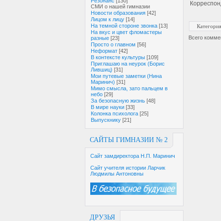
Резонанс
[130]
Корреспо
СМИ о нашей гимназии
Новости образования
[42]
Лицом к лицу
[14]
На темной стороне звонка
[13]
Категори
На вкус и цвет фломастеры
Всего комме
разные
[23]
Просто о главном
[56]
Неформат
[42]
В контексте культуры
[109]
Приглашаю на неурок (Борис
Лившиц)
[31]
Мои путевые заметки (Нина
Маринич)
[31]
Мимо смысла, зато пальцем в
небо
[29]
За безопасную жизнь
[48]
В мире науки
[33]
Колонка психолога
[25]
Выпускнику
[21]
САЙТЫ ГИМНАЗИИ № 2
Сайт замдиректора Н.П. Маринич
Сайт учителя истории Ларчик
Людмилы Антоновны
ДРУЗЬЯ