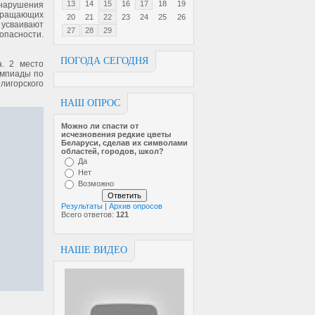
13
14
15
16
17
18
19
и нарушения
звращающих
20
21
22
23
24
25
26
 усваивают
27
28
29
опасности.
ПОГОДА СЕГОДНЯ
. 2 место
импиады по
игорского
НАШ ОПРОС
Можно ли спасти от
исчезновен­ия редкие цветы
Беларуси, сделав их символами
областей, городов, школ?
Да
Нет
Возможно
Результаты
|
Архив опросов
Всего ответов:
121
НАШЕ ВИДЕО