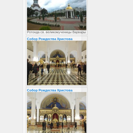
Ротонда св. великомученицы Варвары
Собор Рождества Христова
Собор Рождества Христова