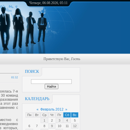
Четверг, 06.08.2026, 05:11
Приветствую Вас
,
Гость
ПОИСК
01:52
оялась 7-я
 30 команд
КАЛЕНДАРЬ
разования
а этот раз
равнению с
«
Февраль 2012
»
Пн
Вт
Ср
Чт
Пт
Сб
Вс
местно с
1
2
3
4
5
 ежедневно
6
7
8
9
10
11
12
в которых,