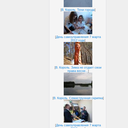
[
В. Король. Тени города
]
[
День самоуправления 7 марта
2012 года
]
[
В. Король. Зима не отдает свои
права весне...
]
[
В. Король. Семиструнная скрипка
]
[
День самоуправления 7 марта