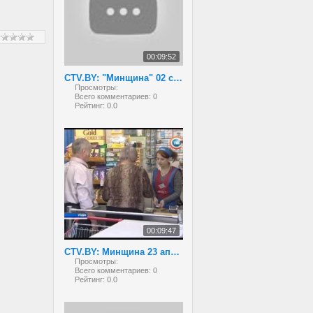
00:09:52
CTV.BY: "Минщина" 02 сентября 2013 года
Просмотры:
Всего комментариев:
0
Рейтинг:
0.0
00:09:47
CTV.BY: Минщина 23 апреля 2013
Просмотры:
Всего комментариев:
0
Рейтинг:
0.0