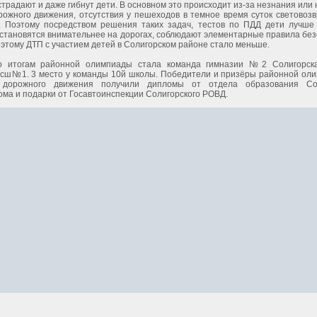
страдают и даже гибнут дети. В основном это происходит из-за незнания ил
рожного движения, отсутствия у пешеходов в темное время суток светово
. Поэтому посредством решения таких задач, тестов по ПДД дети лучше
 становятся внимательнее на дорогах, соблюдают элементарные правила без
этому ДТП с участием детей в Солигорском районе стало меньше.
о итогам районной олимпиады стала команда гимназии №2 Солигорска
 сш№1. 3 место у команды 10й школы. Победители и призёры районной ол
 дорожного движения получили дипломы от отдела образования Сол
ома и подарки от Госавтоинспекции Солигорского РОВД.