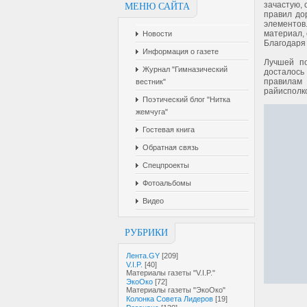
зачастую, 
МЕНЮ САЙТА
правил до
элементов
материал,
Новости
Благодаря 
Информация о газете
Лучшей п
Журнал "Гимназический
досталось
правилам
вестник"
райисполк
Поэтический блог "Нитка
жемчуга"
Гостевая книга
Обратная связь
Спецпроекты
Фотоальбомы
Видео
РУБРИКИ
Лента.GY
[209]
V.I.P.
[40]
Материалы газеты "V.I.P."
ЭкоОко
[72]
Материалы газеты "ЭкоОко"
Колонка Совета Лидеров
[19]