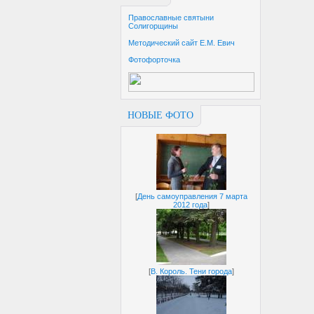
Православные святыни
Солигорщины
Методический сайт Е.М. Евич
Фотофорточка
НОВЫЕ ФОТО
[
День самоуправления 7 марта
2012 года
]
[
В. Король. Тени города
]