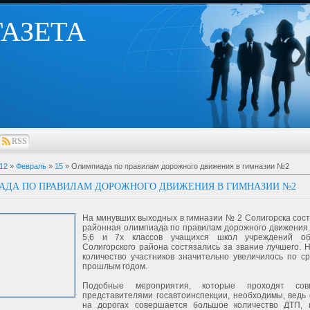
 ГАЗЕТА
RSS
12
»
Февраль
»
15
» Олимпиада по правилам дорожного движения в гимназии №2
АДА ПО ПРАВИЛАМ ДОРОЖНОГО ДВИЖЕНИЯ В ГИМНАЗИИ №2
На минувших выходных в гимназии № 2 Солигорска сост
районная олимпиада по правилам дорожного движения.
5,6 и 7х классов учащихся школ учреждений об
Солигорского района состязались за звание лучшего. Н
количество участников значительно увеличилось по с
прошлым годом.
Подобные мероприятия, которые проходят сов
представителями госавтоинспекции, необходимы, ведь
на дорогах совершается большое количество ДТП, 