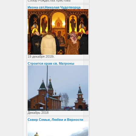
Собор Рождества Христова
Икона свт.Николая Чудотворца
19 декабря 2018г.
Строится храм св. Матроны
Декабрь 2018
Сквер Семьи, Любви и Верности