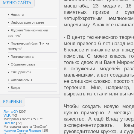
МЕНЮ САЙТА
масштаба, 23 медали, 16 
памятных призов и суве
Новости
четырёхкратным чемпионо
Информация о газете
моделизму. А как всё начинал
Журнал "Гимназический
вестник"
- В центр технического твор
меня привела 6 лет назад ма
Поэтический блог "Нитка
6 классе и никак не мог при
жемчуга"
помогла. С моего класса т
Гостевая книга
только двое: я и Ваня Мирон
Обратная связь
в окружении моделей раз
Спецпроекты
мальчишкам, а вот создавать
Фотоальбомы
не слишком сложно, просто т
терпения. Мне, например,
Видео
вырезать из стали или вытач
РУБРИКИ
Чтобы создать новую моде
нужно примерно 2 месяца. 
Лента.GY
[209]
V.I.P.
[40]
качество. А ещё Влад утвер
Материалы газеты "V.I.P."
ЭкоОко
[72]
экспериментировать. Но
Материалы газеты "ЭкоОко"
руководителем кружка, и суд
Колонка Совета Лидеров
[19]