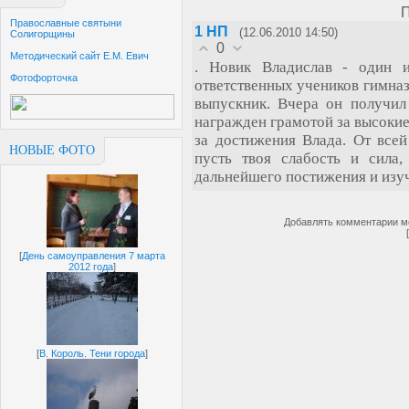
П
Православные святыни
1
НП
(12.06.2010 14:50)
Солигорщины
0
Методический сайт Е.М. Евич
. Новик Владислав - один 
Фотофорточка
ответственных учеников гимназ
выпускник. Вчера он получил
награжден грамотой за высокие
за достижения Влада. От все
НОВЫЕ ФОТО
пусть твоя слабость и сила,
дальнейшего постижения и изуч
Добавлять комментарии мо
[
День самоуправления 7 марта
2012 года
]
[
В. Король. Тени города
]