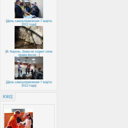
[
День самоуправления 7 марта
2012 года
]
[
В. Король. Зима не отдает свои
права весне...
]
[
День самоуправления 7 марта
2012 года
]
ЮИД