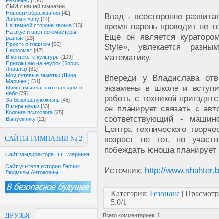
Резонанс
[130]
СМИ о нашей гимназии
Новости образования
[42]
Влад - всесторонне развита
Лицом к лицу
[14]
время парень проводит не то
На темной стороне звонка
[13]
На вкус и цвет фломастеры
Еще он является куратором
разные
[23]
Просто о главном
[56]
Style», увлекается раз
Неформат
[42]
математику.
В контексте культуры
[109]
Приглашаю на неурок (Борис
Лившиц)
[31]
Мои путевые заметки (Нина
Впереди у Владислава отв
Маринич)
[31]
экзамены в школе и вступи
Мимо смысла, зато пальцем в
небо
[29]
работы с техникой пригодя
За безопасную жизнь
[48]
В мире науки
[33]
он планирует связать с ав
Колонка психолога
[25]
соответствующий - машино
Выпускнику
[21]
Центра технического творче
возраст не тот, но участв
САЙТЫ ГИМНАЗИИ № 2
побеждать юноша планирует 
Сайт замдиректора Н.П. Маринич
Сайт учителя истории Ларчик
Источник:
http://www.shahter.
Людмилы Антоновны
Категория
:
Резонанс
|
Просмотр
5.0
/
1
ДРУЗЬЯ
Всего комментариев
:
1