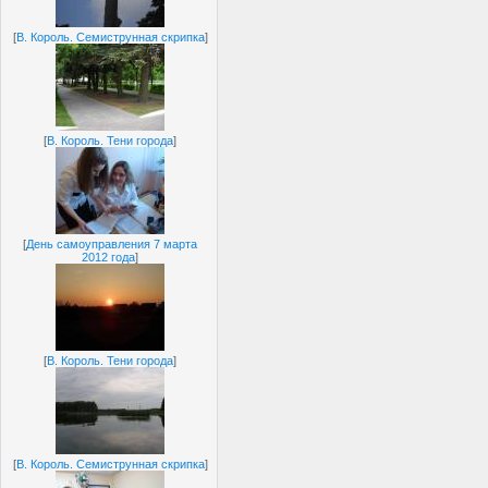
[
В. Король. Семиструнная скрипка
]
[
В. Король. Тени города
]
[
День самоуправления 7 марта
2012 года
]
[
В. Король. Тени города
]
[
В. Король. Семиструнная скрипка
]