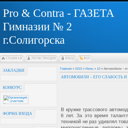
Pro & Contra - ГАЗЕТА
Гимназии № 2
г.Солигорска
ГЛАВНАЯ
РЕГИСТРАЦИЯ
ВХОД
RSS
Главная
»
2010
»
Июнь
»
10
» Автомобили – ег
ЗАКЛАДКИ
АВТОМОБИЛИ – ЕГО СЛАБОСТЬ И
КОНКУРС
В кружке трассового автомо
ФОРМА ВХОДА
6 лет. За это время талан
техникой не раз удивлял тов
многочисленные дипломы з