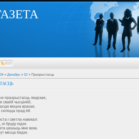
 ГАЗЕТА
RSS
09
»
Декабрь
»
02
» Празрыстасць
ТАСЦЬ
не празрыстасць людская,
е сваёй чысцінёй,
асцю моцна кранае,
хіліцца прад ёй.
ста і светла навокал:
 ні бруду нідзе.
эта цешыць мне вока.
ут месца бядзе.