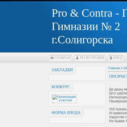
Pro & Contra -
Гимназии № 2
г.Солигорска
ГЛАВНАЯ
РЕГИСТРАЦИЯ
ВХОД
Главная
»
20
ЗАКЛАДКИ
ПРАЗРЫС
КОНКУРС
Да душы м
Што здіўля
Непасрэдн
Прымушае с
Усё празры
ФОРМА ВХОДА
Ні камення,
Хараство г
Не бывае т