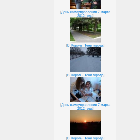
[
День самоуправления 7 марта
2012 года
]
[
В. Король. Тени города
]
[
В. Король. Тени города
]
[
День самоуправления 7 марта
2012 года
]
[
В. Король. Тени города
]