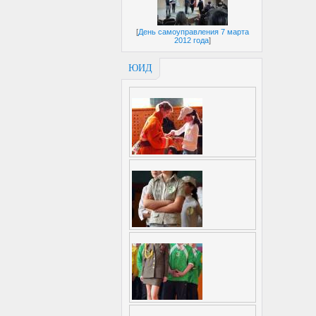
[
День самоуправления 7 марта
2012 года
]
ЮИД