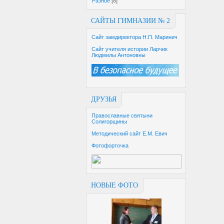
Разное
[8]
САЙТЫ ГИМНАЗИИ № 2
Сайт замдиректора Н.П. Маринич
Сайт учителя истории Ларчик
Людмилы Антоновны
ДРУЗЬЯ
Православные святыни
Солигорщины
Методический сайт Е.М. Евич
Фотофорточка
НОВЫЕ ФОТО