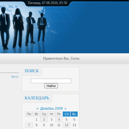
Пятница, 07.08.2026, 05:50
Приветствую Вас
,
Гость
ПОИСК
00:13
КАЛЕНДАРЬ
«
Декабрь 2009
»
Пн
Вт
Ср
Чт
Пт
Сб
Вс
1
2
3
4
5
6
7
8
9
10
11
12
13