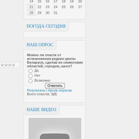
14
15
16
17
18
19
20
21
22
23
24
25
26
27
28
29
30
31
ПОГОДА СЕГОДНЯ
НАШ ОПРОС
Можно ли спасти от
исчезновен­ия редкие цветы
Беларуси, сделав их символами
областей, городов, школ?
Да
Нет
Возможно
Результаты
|
Архив опросов
Всего ответов:
121
НАШЕ ВИДЕО