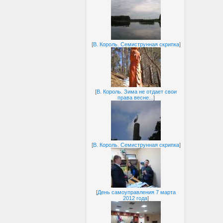
[
В. Король. Семиструнная скрипка
]
[
В. Король. Зима не отдает свои
права весне...
]
[
В. Король. Семиструнная скрипка
]
[
День самоуправления 7 марта
2012 года
]