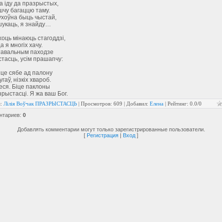
 іду да празрыстых,
шчу багаццю таму.
ухоўна быць чыстай,
шукаць, я знайду…
хоць мінаюць стагоддзі,
а я многіх хачу.
атавальным паходзе
тасць, усім прашапчу:
це сябе ад палону
гаў, нізкіх хвароб.
еся. Біце паклоны
рыстасці. Я жа ваш Бог.
я
:
Лілія Воўчак ПРАЗРЫСТАСЦЬ
|
Просмотров
: 609 |
Добавил
:
Елена
|
Рейтинг
:
0.0
/
0
нтариев
:
0
Добавлять комментарии могут только зарегистрированные пользователи.
[
Регистрация
|
Вход
]