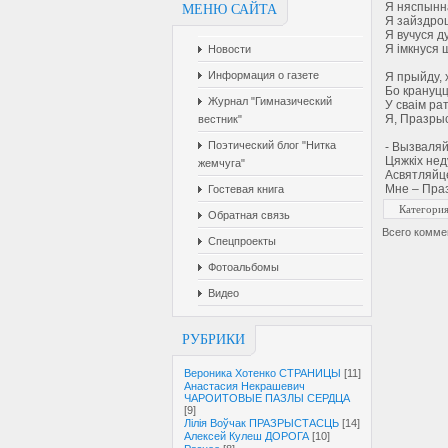
Я няспынна
МЕНЮ САЙТА
Я зайздро
Я вучуся д
Я імкнуся 
Новости
Информация о газете
Я прыйду, 
Бо крануцц
Журнал "Гимназический
У сваім р
Я, Празрыс
вестник"
Поэтический блог "Нитка
- Вызваляй
Цяжкіх неду
жемчуга"
Асвятляйц
Мне – Праз
Гостевая книга
Категори
Обратная связь
Всего комме
Спецпроекты
Фотоальбомы
Видео
РУБРИКИ
Вероника Хотенко СТРАНИЦЫ
[11]
Анастасия Некрашевич
ЧАРОИТОВЫЕ ПАЗЛЫ СЕРДЦА
[9]
Лілія Воўчак ПРАЗРЫСТАСЦЬ
[14]
Алексей Кулеш ДОРОГА
[10]