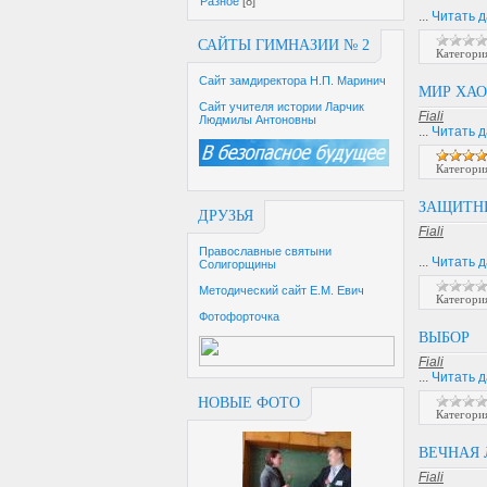
Разное
[8]
...
Читать 
САЙТЫ ГИМНАЗИИ № 2
Категори
Сайт замдиректора Н.П. Маринич
МИР ХАО
Сайт учителя истории Ларчик
Fiali
Людмилы Антоновны
...
Читать 
Категори
ЗАЩИТН
ДРУЗЬЯ
Fiali
Православные святыни
...
Читать 
Солигорщины
Методический сайт Е.М. Евич
Категори
Фотофорточка
ВЫБОР
Fiali
...
Читать 
НОВЫЕ ФОТО
Категори
ВЕЧНАЯ
Fiali