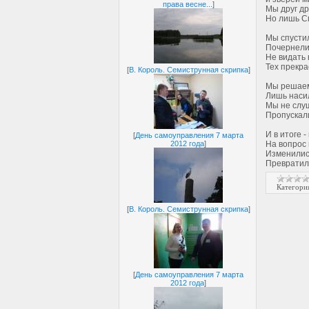
права весне...
]
Мы друг др
Но лишь С
Мы спусти
Почернели
Не видать
Тех прекр
[
В. Король. Семиструнная скрипка
]
Мы решаем
Лишь наси
Мы не слу
Пропускал
И в итоге -
[
День самоуправления 7 марта
На вопрос 
2012 года
]
Изменилис
Превратили
Категори
[
В. Король. Семиструнная скрипка
]
[
День самоуправления 7 марта
2012 года
]