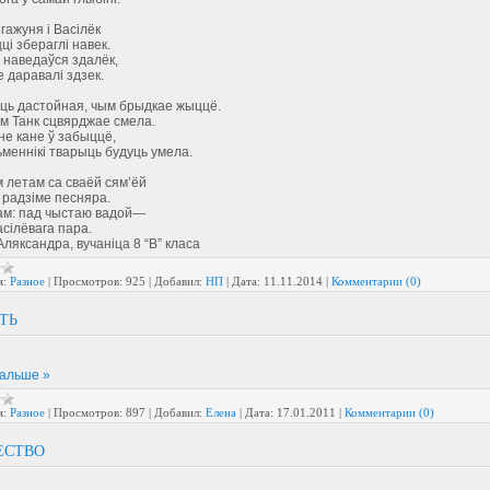
гажуня і Васілёк
ці збераглі навек.
 наведаўся здалёк,
 даравалі здзек.
ць дастойная, чым брыдкае жыццё.
сім Танк сцвярджае смела.
е кане ў забыццё,
ьменнікі тварыць будуць умела.
 летам са сваёй сям’ёй
 радзіме песняра.
ам: пад чыстаю вадой—
сілёвага пара.
ляксандра, вучаніца 8 “В” класа
я:
Разное
|
Просмотров:
925
|
Добавил:
НП
|
Дата:
11.11.2014
|
Комментарии (0)
ТЬ
дальше »
я:
Разное
|
Просмотров:
897
|
Добавил:
Елена
|
Дата:
17.01.2011
|
Комментарии (0)
ЕСТВО