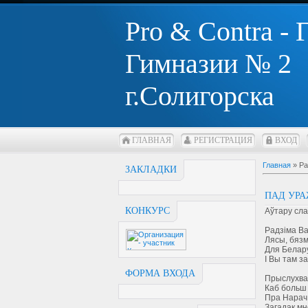
Pro & Contra -
Гимназии № 2
г.Солигорска
ГЛАВНАЯ
РЕГИСТРАЦИЯ
ВХОД
Главная
»
Ра
ЗАКЛАДКИ
ПАД УР
КОНКУРС
Аўтару сл
Радзіма В
Лясы, бязм
Для Белару
І Вы там з
ФОРМА ВХОДА
Прыслухва
Каб больш 
Пра Нарач 
Загадак мн