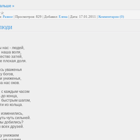
дальше »
я:
Разное
|
Просмотров:
829
|
Добавил:
Елена
|
Дата:
17.01.2011
|
Комментарии (0)
 ЛЮДИ
 нас - людей,
 наша воля,
ество затей,
е плохая доля.
сь уваженья
у богов,
и униженья,
а нас оков.
 с каждым часом
 до конца,
 быстрым шагом,
и из кольца.
 изменились,
уть-чуть сильней.
мы добились?
 всех друзей.
у унижаем
ы не щадим,