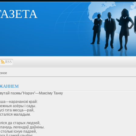
 ГАЗЕТА
RSS
зное
АЖАННЕМ
авутай паэмы”Нарач”—Максіму Танку
аша—нарачанскі край:
ежныя азёры і сады.
сі гэта месца—рай,
асталіся маладым.
ліся да старых людзей,
пачуць легендаў даўніны.
столькі існуе падзей,
ога ў самай глыбіні.