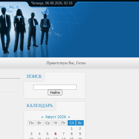
Четверг, 06.08.2026, 02:10
Приветствую Вас
,
Гость
ПОИСК
КАЛЕНДАРЬ
«
Август 2026
»
Пн
Вт
Ср
Чт
Пт
Сб
Вс
1
2
3
4
5
6
7
8
9