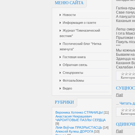
МЕНЮ САЙТА
Галіна-пры
Свае пачуц
Новости
А пану,што
Каханыя не
Информация о газете
Лепш смер
Журнал "Гимназический
І гэта Мак
вестник"
Прыгожае н
Пакуль піс
Поэтический блог "Нитка
***
жемчуга"
Мы кожным
Бываем на
Гостевая книга
Здаецца н
Кахання Ва
Обратная связь
Скалабан А
Спецпроекты
Категори
Фотоальбомы
СУЩНОС
Видео
Fiali
РУБРИКИ
...
Читать 
Вероника Хотенко СТРАНИЦЫ
[11]
Категори
Анастасия Некрашевич
ЧАРОИТОВЫЕ ПАЗЛЫ СЕРДЦА
[9]
ОДИНОЧ
Лілія Воўчак ПРАЗРЫСТАСЦЬ
[14]
Fiali
Алексей Кулеш ДОРОГА
[10]