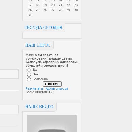
10
11
12
13
14
15
16
17
18
19
20
21
22
23
24
25
26
27
28
29
30
31
ПОГОДА СЕГОДНЯ
НАШ ОПРОС
Можно ли спасти от
исчезновен­ия редкие цветы
Беларуси, сделав их символами
областей, городов, школ?
Да
Нет
Возможно
Результаты
|
Архив опросов
Всего ответов:
121
НАШЕ ВИДЕО