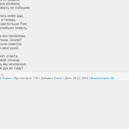
уга убиваем,
мерть не победим.
лись ниже ада,
 и теперь
 нам больше Рая,
аснейших земель.
 все проблемы
лием. Зачем?
шали советов,
и меж ушей.
 нет ответа
мой: почему
ь мы мгновенно,
 дух во тьму?
я:
Разное
|
Просмотров:
739
|
Добавил:
Елена
|
Дата:
26.12.2010
|
Комментарии (0)