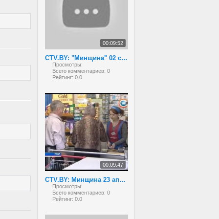
00:09:52
CTV.BY: "Минщина" 02 сентября 2013 года
Просмотры:
Всего комментариев:
0
Рейтинг:
0.0
00:09:47
CTV.BY: Минщина 23 апреля 2013
Просмотры:
Всего комментариев:
0
Рейтинг:
0.0