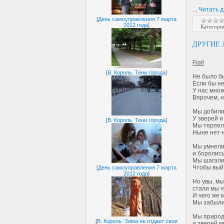
...
Читать 
[
День самоуправления 7 марта
2012 года
]
Категори
ДРУГИЕ
Fiali
[
В. Король. Тени города
]
Не было бы
Если бы не
У нас множ
Впрочем, н
Мы добили
У зверей и 
[
В. Король. Тени города
]
Мы терпел
Ныне нет н
Мы умнели
и боролись
Мы шагали
Чтобы выйт
[
День самоуправления 7 марта
2012 года
]
Но увы, мы
стали мы ч
И чего же 
Мы забыли
Мы природ
[
В. Король. Зима не отдает свои
и зверей м