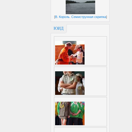
[
В. Король. Семиструнная скрипка
]
ЮИД