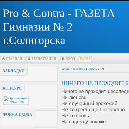
Pro & Contra - ГАЗЕТА
Гимназии № 2
г.Солигорска
ГЛАВНАЯ
РЕГИСТРАЦИЯ
ВХОД
RSS
Главная
»
2009
»
Ноябрь
»
29
ЗАКЛАДКИ
НИЧЕГО НЕ ПРОХОДИТ Б
КОНКУРС
Ничего не проходит бесследн
Ни любовь,
Ни случайный прохожий.
Нечто греет ещё беззаветно.
ФОРМА ВХОДА
Нечто вновь
На надежду похоже.