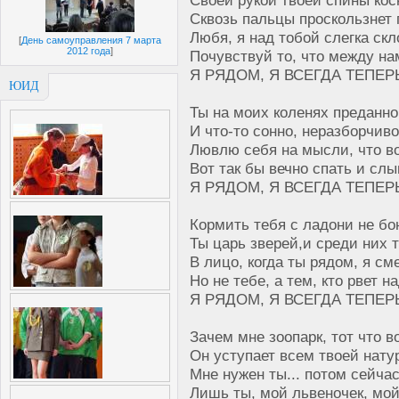
Сквозь пальцы проскользнет 
Любя, я над тобой слегка ск
[
День самоуправления 7 марта
2012 года
]
Почувствуй то, что между на
Я РЯДОМ, Я ВСЕГДА ТЕПЕРЬ
ЮИД
Ты на моих коленях преданн
И что-то сонно, неразборчив
Лювлю себя на мысли, что во
Вот так бы вечно спать и сл
Я РЯДОМ, Я ВСЕГДА ТЕПЕРЬ
Кормить тебя с ладони не бо
Ты царь зверей,и среди них 
В лицо, когда ты рядом, я см
Но не тебе, а тем, кто рвет н
Я РЯДОМ, Я ВСЕГДА ТЕПЕРЬ
Зачем мне зоопарк, тот что во
Он уступает всем твоей нату
Мне нужен ты... потом сейчас
Лишь ты, мой львеночек, мой