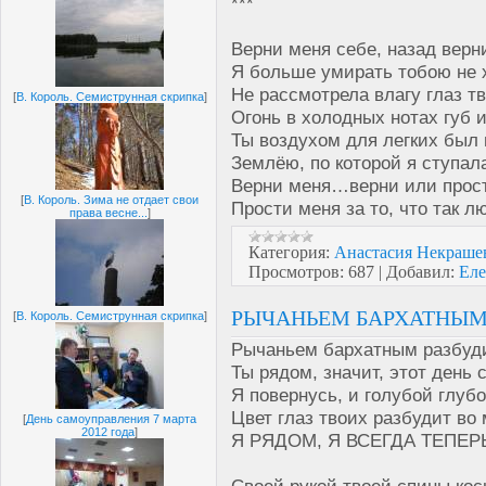
***
Верни меня себе, назад верн
Я больше умирать тобою не 
Не рассмотрела влагу глаз тв
[
В. Король. Семиструнная скрипка
]
Огонь в холодных нотах губ и
Ты воздухом для легких был 
Землёю, по которой я ступал
Верни меня…верни или прос
[
В. Король. Зима не отдает свои
Прости меня за то, что так л
права весне...
]
Категория:
Анастасия Некра
Просмотров:
687
|
Добавил:
Еле
РЫЧАНЬЕМ БАРХАТНЫМ Р
[
В. Король. Семиструнная скрипка
]
Рычаньем бархатным разбуди
Ты рядом, значит, этот день 
Я повернусь, и голубой глубо
Цвет глаз твоих разбудит во
[
День самоуправления 7 марта
2012 года
]
Я РЯДОМ, Я ВСЕГДА ТЕПЕРЬ
Своей рукой твоей спины кос