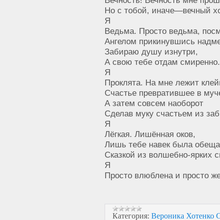
Но с тобой, иначе—вечный х
Я
Ведьма. Просто ведьма, пос
Ангелом прикинувшись надме
Забираю душу изнутри,
А свою тебе отдам смиренно.
Я
Проклята. На мне лежит клей
Счастье превратившее в муч
А затем совсем наоборот
Сделав муку счастьем из заб
Я
Лёгкая. Лишённая оков,
Лишь тебе навек была обеща
Сказкой из волшебно-ярких 
Я
Просто влюблена и просто 
Категория:
Вероника Хотенк