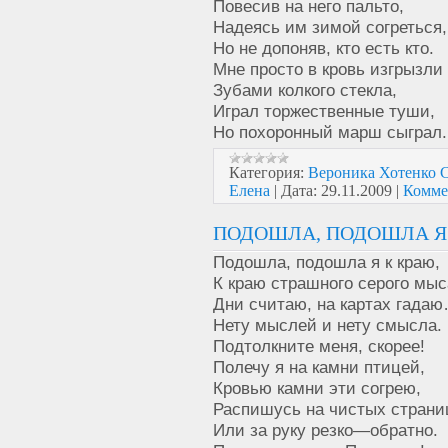
Повесив на него пальто,
Надеясь им зимой согреться,
Но не допоняв, кто есть кто.
Мне просто в кровь изгрызли
Зубами колкого стекла,
Играл торжественные туши,
Но похоронный марш сыграл.
Категория:
Вероника Хотенк
Елена
|
Дата:
29.11.2009
|
Комме
ПОДОШЛА, ПОДОШЛА Я К
Подошла, подошла я к краю,
К краю страшного серого мыс
Дни считаю, на картах гада
Нету мыслей и нету смысла.
Подтолкните меня, скорее!
Полечу я на камни птицей,
Кровью камни эти согрею,
Распишусь на чистых стран
Или за руку резко—обратно.