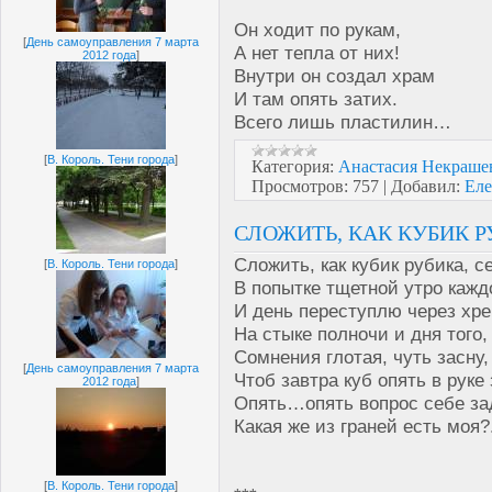
Он ходит по рукам,
[
День самоуправления 7 марта
А нет тепла от них!
2012 года
]
Внутри он создал храм
И там опять затих.
Всего лишь пластилин…
[
В. Король. Тени города
]
Категория:
Анастасия Некра
Просмотров:
757
|
Добавил:
Еле
СЛОЖИТЬ, КАК КУБИК РУ
Сложить, как кубик рубика, се
[
В. Король. Тени города
]
В попытке тщетной утро кажд
И день переступлю через хре
На стыке полночи и дня того, 
Сомнения глотая, чуть засну,
[
День самоуправления 7 марта
Чтоб завтра куб опять в руке
2012 года
]
Опять…опять вопрос себе за
Какая же из граней есть моя?.
[
В. Король. Тени города
]