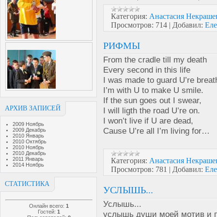
Категория:
Анастасия Некра
Просмотров:
714
|
Добавил:
Еле
РИФМЫ
From the cradle till my death
Every second in this life
I was made to guard U’re breat
I’m with U to make U smile.
If the sun goes out I swear,
АРХИВ ЗАПИСЕЙ
I will ligth the road U’re on.
I won’t live if U are dead,
2009 Ноябрь
Cause U’re all I’m living for…
2009 Декабрь
2010 Январь
2010 Октябрь
2010 Ноябрь
2010 Декабрь
2011 Январь
Категория:
Анастасия Некра
2014 Ноябрь
Просмотров:
781
|
Добавил:
Еле
СТАТИСТИКА
УСЛЫШЬ...
Услышь...
Онлайн всего:
1
Гостей:
1
услышь души моей мотив и 