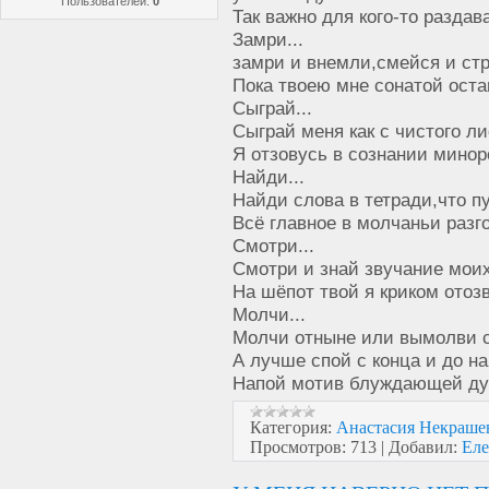
Пользователей:
0
Так важно для кого-то раздав
Замри...
замри и внемли,смейся и ст
Пока твоею мне сонатой оста
Сыграй...
Сыграй меня как с чистого ли
Я отзовусь в сознании минор
Найди...
Найди слова в тетради,что пу
Всё главное в молчаньи разг
Смотри...
Смотри и знай звучание моих
На шёпот твой я криком отоз
Молчи...
Молчи отныне или вымолви с
А лучше спой с конца и до на
Напой мотив блуждающей ду
Категория:
Анастасия Некра
Просмотров:
713
|
Добавил:
Еле