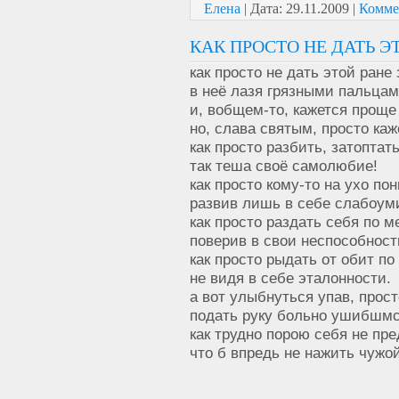
Елена
|
Дата:
29.11.2009
|
Комме
КАК ПРОСТО НЕ ДАТЬ ЭТ
как просто не дать этой ране
в неё лазя грязными пальцам
и, вобщем-то, кажется проще
но, слава святым, просто каже
как просто разбить, затоптат
так теша своё самолюбие!
как просто кому-то на ухо пон
развив лишь в себе слабоуми
как просто раздать себя по м
поверив в свои неспособност
как просто рыдать от обит по
не видя в себе эталонности.
а вот улыбнуться упав, прост
подать руку больно ушибшмся
как трудно порою себя не пре
что б впредь не нажить чужой