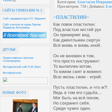
Разное
[8]
Категория:
Анастасия Некра
Просмотров:
718
|
Добавил:
Еле
САЙТЫ ГИМНАЗИИ № 2
~ПЛАСТИЛИН~
Сайт замдиректора Н.П. Маринич
Как ловок пластилин:
Сайт учителя истории Ларчик
Людмилы Антоновны
Под властью кистей рук
Он примеряет вид,
Как джентльмен сюртук
Всё вновь и вновь иной.
ДРУЗЬЯ
Он не виновен в том,
Православные святыни
Что просто инструмент:
Солигорщины
То вылеплен котом,
Методический сайт Е.М. Евич
То комом смят в момент.
Фотофорточка
Всю жизнь свою - игрой.
Пусть пластилин, и что ж?!
Ведь в том его судьба…
НОВЫЕ ФОТО
Мог быть на всё похож,
Но сохранил себя.
Среди чужих один.