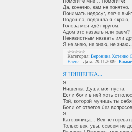
Помогите мне… Помогите!
Да, конечно, вам не понятно.
Понимать недосуг, легче вый
Подошла, подошла я к краю,
Голова моя идёт кругом.
Адом это назвать или раем?
Ненавистным назвать или др
Я не знаю, не знаю, не знаю
Категория:
Вероника Хотенк
Елена
|
Дата:
29.11.2009
|
Комме
Я НИЩЕНКА...
Я
Нищенка. Душа моя пуста,
Если боли в ней хоть отголос
Той, которой мучишь ты себя
Боли от ответов без вопросов
Я
Каторжница… Век не гореват
Только век, увы, совсем не до
Вечность! Вечность мне прош