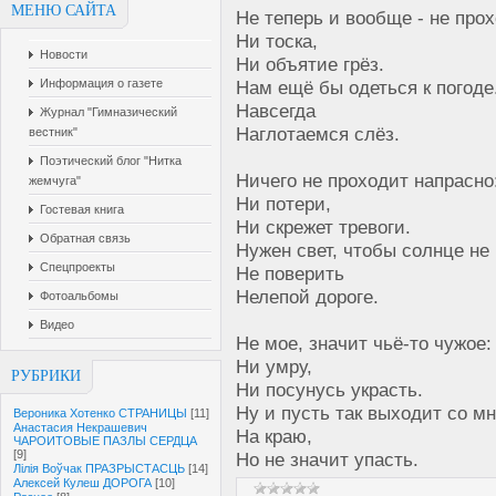
МЕНЮ САЙТА
Не теперь и вообще - не прох
Ни тоска,
Новости
Ни объятие грёз.
Нам ещё бы одеться к погоде
Информация о газете
Навсегда
Журнал "Гимназический
Наглотаемся слёз.
вестник"
Поэтический блог "Нитка
Ничего не проходит напрасно
жемчуга"
Ни потери,
Гостевая книга
Ни скрежет тревоги.
Обратная связь
Нужен свет, чтобы солнце не
Спецпроекты
Не поверить
Нелепой дороге.
Фотоальбомы
Видео
Не мое, значит чьё-то чужое:
Ни умру,
РУБРИКИ
Ни посунусь украсть.
Ну и пусть так выходит со м
Вероника Хотенко СТРАНИЦЫ
[11]
Анастасия Некрашевич
На краю,
ЧАРОИТОВЫЕ ПАЗЛЫ СЕРДЦА
[9]
Но не значит упасть.
Лілія Воўчак ПРАЗРЫСТАСЦЬ
[14]
Алексей Кулеш ДОРОГА
[10]