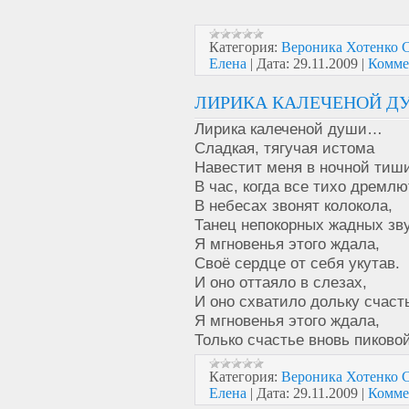
Категория:
Вероника Хотенк
Елена
|
Дата:
29.11.2009
|
Комме
ЛИРИКА КАЛЕЧЕНОЙ ДУ
Лирика калеченой души…
Сладкая, тягучая истома
Навестит меня в ночной тиш
В час, когда все тихо дремлю
В небесах звонят колокола,
Танец непокорных жадных зву
Я мгновенья этого ждала,
Своё сердце от себя укутав.
И оно оттаяло в слезах,
И оно схватило дольку счас
Я мгновенья этого ждала,
Только счастье вновь пиков
Категория:
Вероника Хотенк
Елена
|
Дата:
29.11.2009
|
Комме