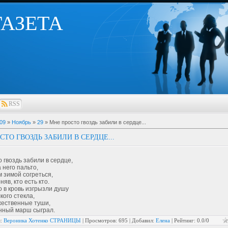
 ГАЗЕТА
RSS
09
»
Ноябрь
»
29
» Мне просто гвоздь забили в сердце...
СТО ГВОЗДЬ ЗАБИЛИ В СЕРДЦЕ...
 гвоздь забили в сердце,
 него пальто,
 зимой согреться,
яв, кто есть кто.
 в кровь изгрызли душу
кого стекла,
жественные туши,
нный марш сыграл.
я
:
Вероника Хотенко СТРАНИЦЫ
|
Просмотров
: 695 |
Добавил
:
Елена
|
Рейтинг
:
0.0
/
0