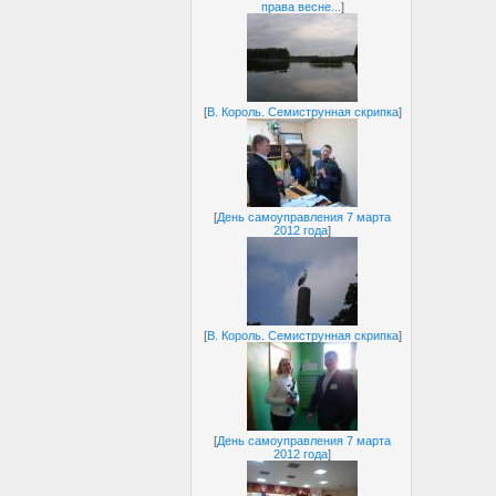
права весне...
]
[
В. Король. Семиструнная скрипка
]
[
День самоуправления 7 марта
2012 года
]
[
В. Король. Семиструнная скрипка
]
[
День самоуправления 7 марта
2012 года
]