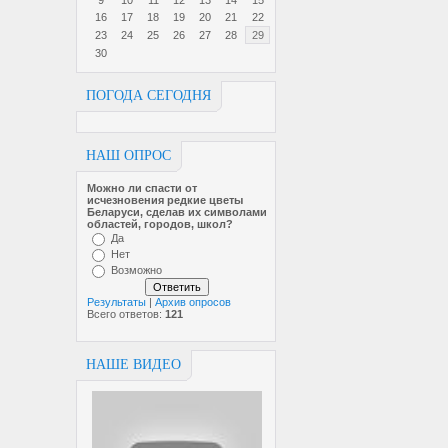
9
10
11
12
13
14
15
16
17
18
19
20
21
22
23
24
25
26
27
28
29
30
ПОГОДА СЕГОДНЯ
НАШ ОПРОС
Можно ли спасти от
исчезновен­ия редкие цветы
Беларуси, сделав их символами
областей, городов, школ?
Да
Нет
Возможно
Результаты
|
Архив опросов
Всего ответов:
121
НАШЕ ВИДЕО