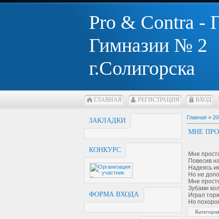
Pro & Contra -
Гимназии № 2
г.Солигорска
ГЛАВНАЯ
РЕГИСТРАЦИЯ
ВХОД
Главная
»
20
ЗАКЛАДКИ
МНЕ ПРО
КОНКУРС
Мне просто
Повесив на
Надеясь им
Но не допон
Мне просто
Зубами кол
ФОРМА ВХОДА
Играл тор
Но похоро
Категори