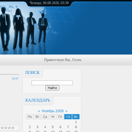
Четверг, 06.08.2026, 03:39
Приветствую Вас
,
Гость
ПОИСК
14:57
КАЛЕНДАРЬ
«
Ноябрь 2009
»
Пн
Вт
Ср
Чт
Пт
Сб
Вс
1
2
3
4
5
6
7
8