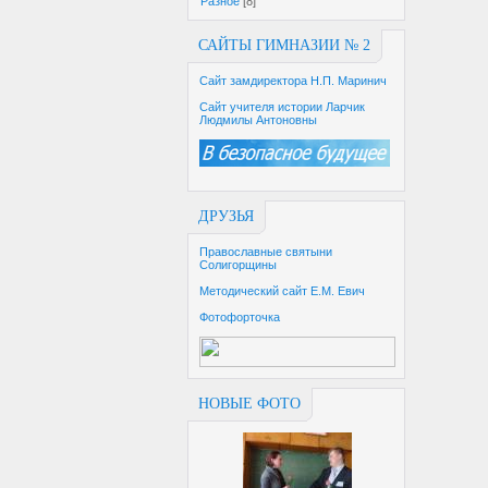
Разное
[8]
САЙТЫ ГИМНАЗИИ № 2
Сайт замдиректора Н.П. Маринич
Сайт учителя истории Ларчик
Людмилы Антоновны
ДРУЗЬЯ
Православные святыни
Солигорщины
Методический сайт Е.М. Евич
Фотофорточка
НОВЫЕ ФОТО