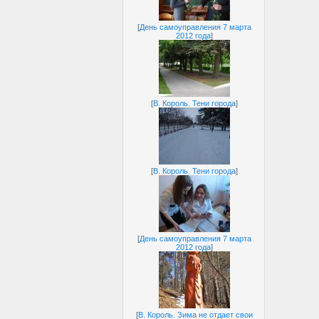
[
День самоуправления 7 марта
2012 года
]
[
В. Король. Тени города
]
[
В. Король. Тени города
]
[
День самоуправления 7 марта
2012 года
]
[
В. Король. Зима не отдает свои