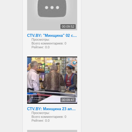
00:09:52
CTV.BY: "Минщина" 02 сентября 2013 года
Просмотры:
Всего комментариев:
0
Рейтинг:
0.0
00:09:47
CTV.BY: Минщина 23 апреля 2013
Просмотры:
Всего комментариев:
0
Рейтинг:
0.0