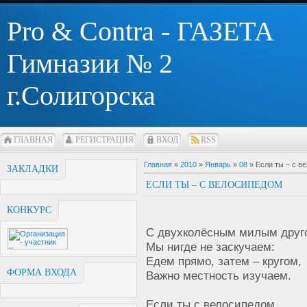
Pro & Contra - ГАЗЕТА
Гимназии № 2
г.Солигорска
ГЛАВНАЯ
РЕГИСТРАЦИЯ
ВХОД
RSS
Главная
»
2010
»
Январь
»
08
» Если ты – с в
ЗАКЛАДКИ
ЕСЛИ ТЫ – С ВЕЛОСИПЕДОМ
КОНКУРС
С двухколёсным милым друг
Мы нигде не заскучаем:
Едем прямо, затем – кругом,
ФОРМА ВХОДА
Важно местность изучаем.
Если ты с велосипедом,