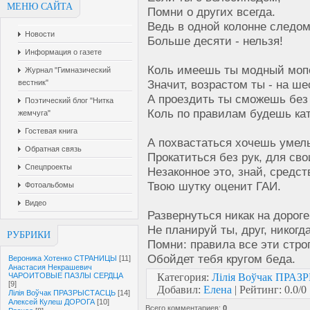
МЕНЮ САЙТА
Помни о других всегда.
Ведь в одной колонне следо
Новости
Больше десяти - нельзя!
Информация о газете
Коль имеешь ты модный моп
Журнал "Гимназический
Значит, возрастом ты - на ше
вестник"
А проездить ты сможешь без
Поэтический блог "Нитка
Коль по правилам будешь кат
жемчуга"
Гостевая книга
А похвастаться хочешь умел
Обратная связь
Прокатиться без рук, для сво
Спецпроекты
Незаконное это, знай, средст
Твою шутку оценит ГАИ.
Фотоальбомы
Видео
Развернуться никак на дороге
Не планируй ты, друг, никогда
РУБРИКИ
Помни: правила все эти стро
Обойдет тебя кругом беда.
Вероника Хотенко СТРАНИЦЫ
[11]
Анастасия Некрашевич
ЧАРОИТОВЫЕ ПАЗЛЫ СЕРДЦА
Категория
:
Лілія Воўчак ПРА
[9]
Добавил
:
Елена
|
Рейтинг
:
0.0
/
0
Лілія Воўчак ПРАЗРЫСТАСЦЬ
[14]
Алексей Кулеш ДОРОГА
[10]
Всего комментариев
:
0