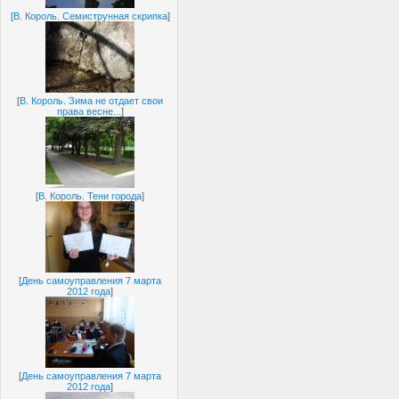
[
В. Король. Семиструнная скрипка
]
[
В. Король. Зима не отдает свои
права весне...
]
[
В. Король. Тени города
]
[
День самоуправления 7 марта
2012 года
]
[
День самоуправления 7 марта
2012 года
]