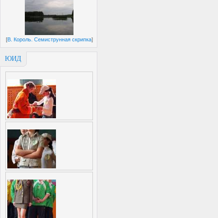
[
В. Король. Семиструнная скрипка
]
ЮИД