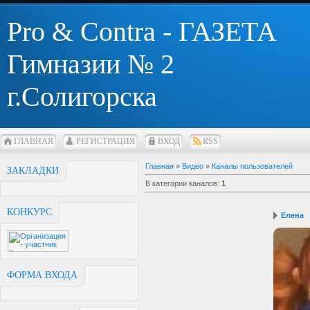
Pro & Contra - ГАЗЕТА
Гимназии № 2
г.Солигорска
ГЛАВНАЯ
РЕГИСТРАЦИЯ
ВХОД
RSS
Главная
»
Видео
»
Каналы пользователей
ЗАКЛАДКИ
В категории каналов
:
1
КОНКУРС
Елена
ФОРМА ВХОДА