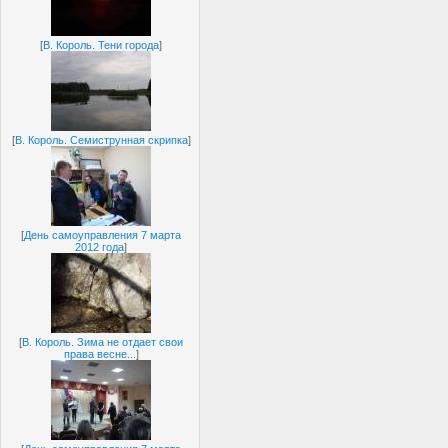
[
В. Король. Тени города
]
[
В. Король. Семиструнная скрипка
]
[
День самоуправления 7 марта
2012 года
]
[
В. Король. Зима не отдает свои
права весне...
]