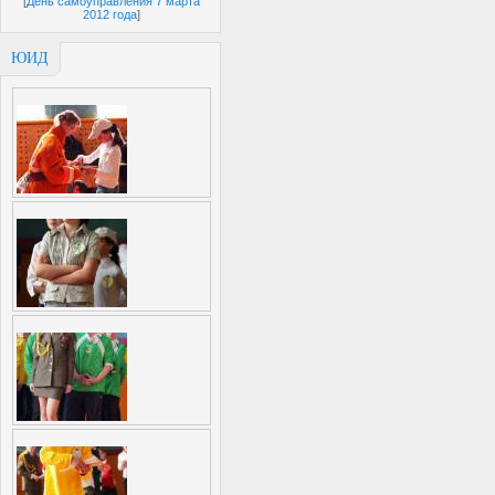
[
День самоуправления 7 марта
2012 года
]
ЮИД