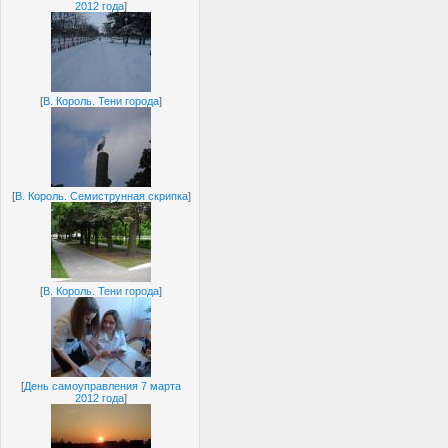
2012 года
]
[
В. Король. Тени города
]
[
В. Король. Семиструнная скрипка
]
[
В. Король. Тени города
]
[
День самоуправления 7 марта
2012 года
]